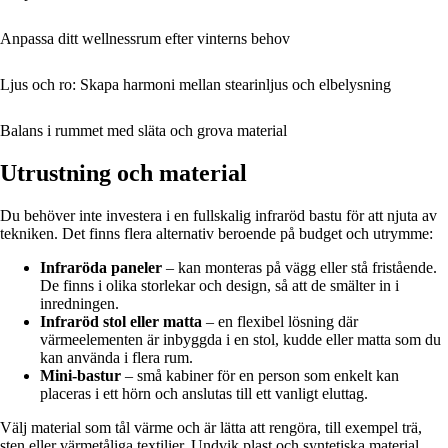
Anpassa ditt wellnessrum efter vinterns behov
Ljus och ro: Skapa harmoni mellan stearinljus och elbelysning
Balans i rummet med släta och grova material
Utrustning och material
Du behöver inte investera i en fullskalig infraröd bastu för att njuta av
tekniken. Det finns flera alternativ beroende på budget och utrymme:
Infraröda paneler
– kan monteras på vägg eller stå fristående.
De finns i olika storlekar och design, så att de smälter in i
inredningen.
Infraröd stol eller matta
– en flexibel lösning där
värmeelementen är inbyggda i en stol, kudde eller matta som du
kan använda i flera rum.
Mini-bastur
– små kabiner för en person som enkelt kan
placeras i ett hörn och anslutas till ett vanligt eluttag.
Välj material som tål värme och är lätta att rengöra, till exempel trä,
sten eller värmetåliga textilier. Undvik plast och syntetiska material