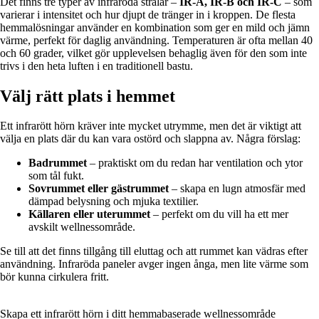
Det finns tre typer av infraröda strålar –
IR-A, IR-B och IR-C
– som
varierar i intensitet och hur djupt de tränger in i kroppen. De flesta
hemmalösningar använder en kombination som ger en mild och jämn
värme, perfekt för daglig användning. Temperaturen är ofta mellan 40
och 60 grader, vilket gör upplevelsen behaglig även för den som inte
trivs i den heta luften i en traditionell bastu.
Välj rätt plats i hemmet
Ett infrarött hörn kräver inte mycket utrymme, men det är viktigt att
välja en plats där du kan vara ostörd och slappna av. Några förslag:
Badrummet
– praktiskt om du redan har ventilation och ytor
som tål fukt.
Sovrummet eller gästrummet
– skapa en lugn atmosfär med
dämpad belysning och mjuka textilier.
Källaren eller uterummet
– perfekt om du vill ha ett mer
avskilt wellnessområde.
Se till att det finns tillgång till eluttag och att rummet kan vädras efter
användning. Infraröda paneler avger ingen ånga, men lite värme som
bör kunna cirkulera fritt.
Skapa ett infrarött hörn i ditt hemmabaserade wellnessområde