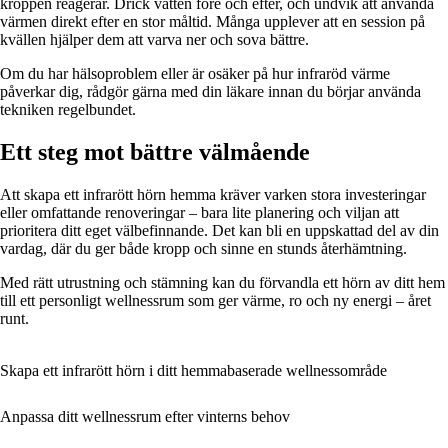
kroppen reagerar. Drick vatten före och efter, och undvik att använda
värmen direkt efter en stor måltid. Många upplever att en session på
kvällen hjälper dem att varva ner och sova bättre.
Om du har hälsoproblem eller är osäker på hur infraröd värme
påverkar dig, rådgör gärna med din läkare innan du börjar använda
tekniken regelbundet.
Ett steg mot bättre välmående
Att skapa ett infrarött hörn hemma kräver varken stora investeringar
eller omfattande renoveringar – bara lite planering och viljan att
prioritera ditt eget välbefinnande. Det kan bli en uppskattad del av din
vardag, där du ger både kropp och sinne en stunds återhämtning.
Med rätt utrustning och stämning kan du förvandla ett hörn av ditt hem
till ett personligt wellnessrum som ger värme, ro och ny energi – året
runt.
Skapa ett infrarött hörn i ditt hemmabaserade wellnessområde
Anpassa ditt wellnessrum efter vinterns behov