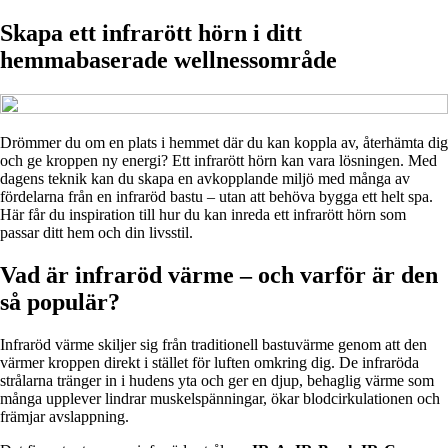
Skapa ett infrarött hörn i ditt
hemmabaserade wellnessområde
Drömmer du om en plats i hemmet där du kan koppla av, återhämta dig
och ge kroppen ny energi? Ett infrarött hörn kan vara lösningen. Med
dagens teknik kan du skapa en avkopplande miljö med många av
fördelarna från en infraröd bastu – utan att behöva bygga ett helt spa.
Här får du inspiration till hur du kan inreda ett infrarött hörn som
passar ditt hem och din livsstil.
Vad är infraröd värme – och varför är den
så populär?
Infraröd värme skiljer sig från traditionell bastuvärme genom att den
värmer kroppen direkt i stället för luften omkring dig. De infraröda
strålarna tränger in i hudens yta och ger en djup, behaglig värme som
många upplever lindrar muskelspänningar, ökar blodcirkulationen och
främjar avslappning.