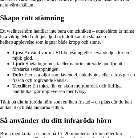
nära värmekällan.
Skapa rätt stämning
Ett wellnesshörn handlar inte bara om tekniken – atmosfären är minst
lika viktig. Med rätt ljus, ljud och doft kan du skapa en
helhetsupplevelse som lugnar både kropp och sinne.
Ljus:
Använd varm LED-belysning eller levande ljus för en
mjuk glöd.
Ljud:
Spela lugn musik eller naturinspirerade ljud för att
förstärka avslappningen.
Doft:
Eteriska oljor som lavendel, eukalyptus eller citrus ger en
fräsch och rogivande känsla.
Textilier:
En mjuk filt, en skön morgonrock och fluffiga
handdukar gör upplevelsen mer lyxig.
Tänk på ditt infraröda hörn som en liten fristad – en plats där du kan
andas ut och låta tankarna stillna.
Så använder du ditt infraröda hörn
Börja med korta sessioner på 15–20 minuter och känn efter hur