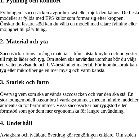
1. Fyllning och komfort
Fyllningen i saccosäcken avgör hur fast eller mjuk den känns. De flesta
modeller är fyllda med EPS-kulor som formar sig efter kroppen.
Önskar du fastare stöd kan du välja en modell med tätare fyllning eller
möjlighet till påfyllning.
2. Material och yta
Saccosäckar finns i många material – från slitstark nylon och polyester
till mjukt läder och tyg. Om stolen ska användas utomhus bör du välja
ett vattenavvisande och UV-beständigt material. För inomhusbruk kan
tyg eller mikrofiber ge en mer mysig och varm känsla.
3. Storlek och form
Överväg vem som ska använda saccosäcken och var den ska stå. En
stor loungemodell passar bra i vardagsrummet, medan mindre modeller
är idealiska för barnrummet. Vissa saccosäckar har ryggstöd eller
formstöd som gör dem mer ergonomiska för längre användning.
4. Underhåll
Avtagbara och tvättbara överdrag gör rengöringen enklare. Om stolen