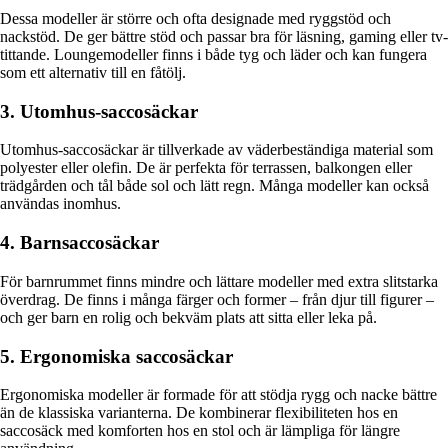
Dessa modeller är större och ofta designade med ryggstöd och
nackstöd. De ger bättre stöd och passar bra för läsning, gaming eller tv-
tittande. Loungemodeller finns i både tyg och läder och kan fungera
som ett alternativ till en fåtölj.
3. Utomhus-saccosäckar
Utomhus-saccosäckar är tillverkade av väderbeständiga material som
polyester eller olefin. De är perfekta för terrassen, balkongen eller
trädgården och tål både sol och lätt regn. Många modeller kan också
användas inomhus.
4. Barnsaccosäckar
För barnrummet finns mindre och lättare modeller med extra slitstarka
överdrag. De finns i många färger och former – från djur till figurer –
och ger barn en rolig och bekväm plats att sitta eller leka på.
5. Ergonomiska saccosäckar
Ergonomiska modeller är formade för att stödja rygg och nacke bättre
än de klassiska varianterna. De kombinerar flexibiliteten hos en
saccosäck med komforten hos en stol och är lämpliga för längre