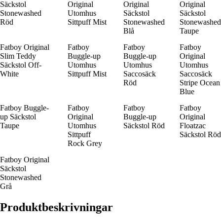
Säckstol
Original
Original
Original
Stonewashed
Utomhus
Säckstol
Säckstol
Röd
Sittpuff Mist
Stonewashed
Stonewashed
Blå
Taupe
Fatboy Original
Fatboy
Fatboy
Fatboy
Slim Teddy
Buggle-up
Buggle-up
Original
Säckstol Off-
Utomhus
Utomhus
Utomhus
White
Sittpuff Mist
Saccosäck
Saccosäck
Röd
Stripe Ocean
Blue
Fatboy Buggle-
Fatboy
Fatboy
Fatboy
up Säckstol
Original
Buggle-up
Original
Taupe
Utomhus
Säckstol Röd
Floatzac
Sittpuff
Säckstol Röd
Rock Grey
Fatboy Original
Säckstol
Stonewashed
Grå
Produktbeskrivningar