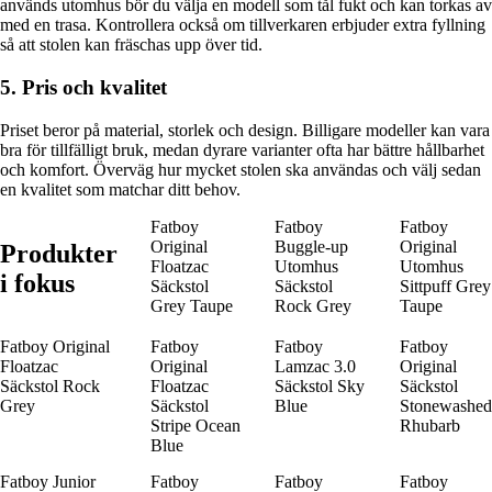
används utomhus bör du välja en modell som tål fukt och kan torkas av
med en trasa. Kontrollera också om tillverkaren erbjuder extra fyllning
så att stolen kan fräschas upp över tid.
5. Pris och kvalitet
Priset beror på material, storlek och design. Billigare modeller kan vara
bra för tillfälligt bruk, medan dyrare varianter ofta har bättre hållbarhet
och komfort. Överväg hur mycket stolen ska användas och välj sedan
en kvalitet som matchar ditt behov.
Fatboy
Fatboy
Fatboy
Original
Buggle-up
Original
Produkter
Floatzac
Utomhus
Utomhus
i fokus
Säckstol
Säckstol
Sittpuff Grey
Grey Taupe
Rock Grey
Taupe
Fatboy Original
Fatboy
Fatboy
Fatboy
Floatzac
Original
Lamzac 3.0
Original
Säckstol Rock
Floatzac
Säckstol Sky
Säckstol
Grey
Säckstol
Blue
Stonewashed
Stripe Ocean
Rhubarb
Blue
Fatboy Junior
Fatboy
Fatboy
Fatboy