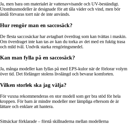
Ja, men bara om materialet är vattenavvisande och UV-beständigt.
Utomhusmodeller är designade för att tåla väder och vind, men bör
ändå förvaras torrt när de inte används.
Hur rengör man en saccosäck?
De flesta saccosäckar har avtagbart överdrag som kan tvättas i maskin.
Om överdraget inte kan tas av kan du torka av det med en fuktig trasa
och mild tvål. Undvik starka rengöringsmedel.
Kan man fylla på en saccosäck?
Ja, många modeller kan fyllas på med EPS-kulor när de förlorar volym
över tid. Det förlänger stolens livslängd och bevarar komforten.
Vilken storlek ska jag välja?
För vuxna rekommenderas en stor modell som ger bra stöd för hela
kroppen. För barn är mindre modeller mer lämpliga eftersom de är
lättare och enklare att hantera.
Sittsäckar förklarade – förstå skillnaderna mellan modellerna