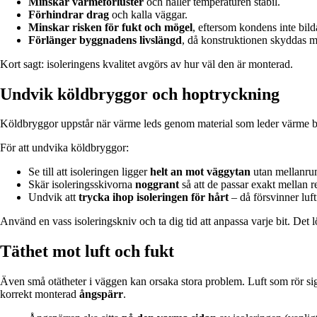
Minskar värmeförluster
och håller temperaturen stabil.
Förhindrar drag
och kalla väggar.
Minskar risken för fukt och mögel
, eftersom kondens inte bilda
Förlänger byggnadens livslängd
, då konstruktionen skyddas m
Kort sagt: isoleringens kvalitet avgörs av hur väl den är monterad.
Undvik köldbryggor och hoptryckning
Köldbryggor uppstår när värme leds genom material som leder värme bättr
För att undvika köldbryggor:
Se till att isoleringen ligger
helt an mot väggytan
utan mellanru
Skär isoleringsskivorna
noggrant
så att de passar exakt mellan r
Undvik att
trycka ihop isoleringen för hårt
– då försvinner luf
Använd en vass isoleringskniv och ta dig tid att anpassa varje bit. Det l
Täthet mot luft och fukt
Även små otätheter i väggen kan orsaka stora problem. Luft som rör sig
korrekt monterad
ångspärr
.