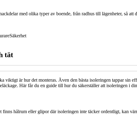
ckdelar med olika typer av boende, från radhus till lägenheter, så att 
urare
Säkerhet
h tät
ika viktigt är hur det monteras. Även den bästa isoleringen tappar sin ef
äckage. Här får du en guide till hur du säkerställer att isoleringen i din
 finns hålrum eller glipor där isoleringen inte täcker ordentligt, kan vär