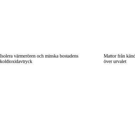
Isolera värmerören och minska bostadens
Mattor från kän
koldioxidavtryck
över urvalet