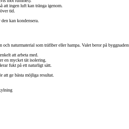
tvis mot rummet).
 så att ingen luft kan tränga igenom.
över tid.
där den kan kondensera.
um och naturmaterial som träfiber eller hampa. Valet beror på byggnaden
 enkelt att arbeta med.
er en mycket tät isolering.
rar fukt på ett naturligt sätt.
r att ge bästa möjliga resultat.
kylning