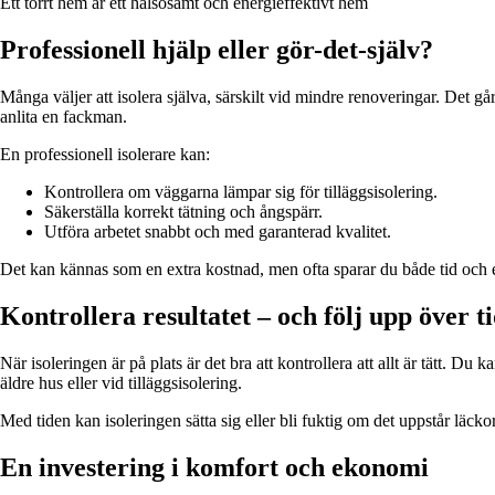
Ett torrt hem är ett hälsosamt och energieffektivt hem
Professionell hjälp eller gör-det-själv?
Många väljer att isolera själva, särskilt vid mindre renoveringar. Det går
anlita en fackman.
En professionell isolerare kan:
Kontrollera om väggarna lämpar sig för tilläggsisolering.
Säkerställa korrekt tätning och ångspärr.
Utföra arbetet snabbt och med garanterad kvalitet.
Det kan kännas som en extra kostnad, men ofta sparar du både tid och en
Kontrollera resultatet – och följ upp över t
När isoleringen är på plats är det bra att kontrollera att allt är tätt. Du
äldre hus eller vid tilläggsisolering.
Med tiden kan isoleringen sätta sig eller bli fuktig om det uppstår läcko
En investering i komfort och ekonomi