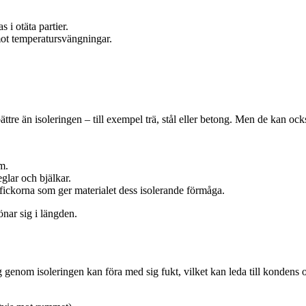
s i otäta partier.
ot temperatursvängningar.
e än isoleringen – till exempel trä, stål eller betong. Men de kan också
m.
eglar och bjälkar.
tfickorna som ger materialet dess isolerande förmåga.
önar sig i längden.
 genom isoleringen kan föra med sig fukt, vilket kan leda till kondens 