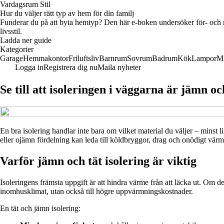
Vardagsrum Stil
Hur du väljer rätt typ av hem för din familj
Funderar du på att byta hemtyp? Den här e-boken undersöker för- och na
livsstil.
Ladda ner guide
Kategorier
Garage
Hemmakontor
Friluftsliv
Barnrum
Sovrum
Badrum
Kök
Lampor
M
Logga in
Registrera dig nu
Maila nyheter
Se till att isoleringen i väggarna är jämn oc
En bra isolering handlar inte bara om vilket material du väljer – minst l
eller ojämn fördelning kan leda till köldbryggor, drag och onödigt värmel
Varför jämn och tät isolering är viktig
Isoleringens främsta uppgift är att hindra värme från att läcka ut. Om det
inomhusklimat, utan också till högre uppvärmningskostnader.
En tät och jämn isolering: