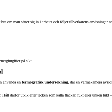
 bra om man sätter sig in i arbetet och följer tillverkarens anvisningar n
ergiutgifter på sikt.
id
 kan använda en
termografisk undersökning
, där en värmekamera avslöja
r. Håll därför utkik efter tecken som kalla fläckar, fukt eller unken lukt