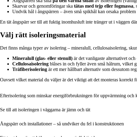
Ångspärren ska sitta
på den varma sidan
av isoleringen (vanlig
Skarvar och genomföringar ska
tätas med tejp eller fogmassa
,
Undvik hål i ångspärren – även små spikhål kan orsaka problem 
En tät ångspärr ser till att fuktig inomhusluft inte tränger ut i väggen 
Välj rätt isoleringsmaterial
Det finns många typer av isolering – mineralull, cellulosaisolering, sk
Mineralull (glas- eller stenull)
är det vanligaste alternativet och
Cellulosaisolering
blåses in och fyller även små hålrum, vilket g
Träfiberisolering
är ett mer hållbart alternativ som dessutom regle
Oavsett vilket material du väljer är det viktigt att det monteras korrekt fö
Efterisolering som minskar energiförbrukningen för uppvärmning och 
Se till att isoleringen i väggarna är jämn och tät
Ångspärr och installationer – så undviker du fel i konstruktionen