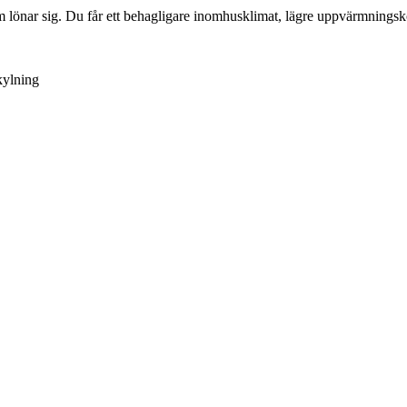
 som lönar sig. Du får ett behagligare inomhusklimat, lägre uppvärmnings
kylning