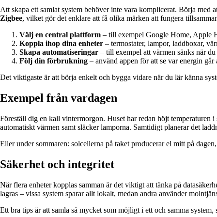
Att skapa ett samlat system behöver inte vara komplicerat. Börja med a
Zigbee
, vilket gör det enklare att få olika märken att fungera tillsamma
Välj en central plattform
– till exempel Google Home, Apple Hom
Koppla ihop dina enheter
– termostater, lampor, laddboxar, v
Skapa automatiseringar
– till exempel att värmen sänks när du g
Följ din förbrukning
– använd appen för att se var energin går 
Det viktigaste är att börja enkelt och bygga vidare när du lär känna sys
Exempel från vardagen
Föreställ dig en kall vintermorgon. Huset har redan höjt temperaturen 
automatiskt värmen samt släcker lamporna. Samtidigt planerar det laddnin
Eller under sommaren: solcellerna på taket producerar el mitt på dagen,
Säkerhet och integritet
När flera enheter kopplas samman är det viktigt att tänka på datasäker
lagras – vissa system sparar allt lokalt, medan andra använder molntjäns
Ett bra tips är att samla så mycket som möjligt i ett och samma system, så 