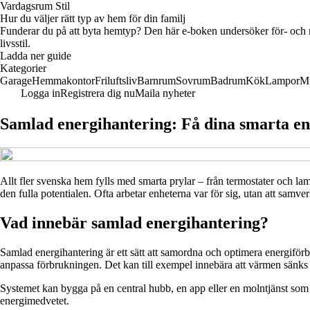
Vardagsrum Stil
Hur du väljer rätt typ av hem för din familj
Funderar du på att byta hemtyp? Den här e-boken undersöker för- och na
livsstil.
Ladda ner guide
Kategorier
Garage
Hemmakontor
Friluftsliv
Barnrum
Sovrum
Badrum
Kök
Lampor
M
Logga in
Registrera dig nu
Maila nyheter
Samlad energihantering: Få dina smarta en
Allt fler svenska hem fylls med smarta prylar – från termostater och lamp
den fulla potentialen. Ofta arbetar enheterna var för sig, utan att samv
Vad innebär samlad energihantering?
Samlad energihantering är ett sätt att samordna och optimera energiförb
anpassa förbrukningen. Det kan till exempel innebära att värmen sänks nä
Systemet kan bygga på en central hubb, en app eller en molntjänst som sa
energimedvetet.