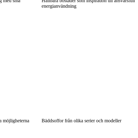
ng med små
Hållbara bostäder som inspiration till ansvarsfull
energianvändning
a möjligheterna
Bäddsoffor från olika serier och modeller