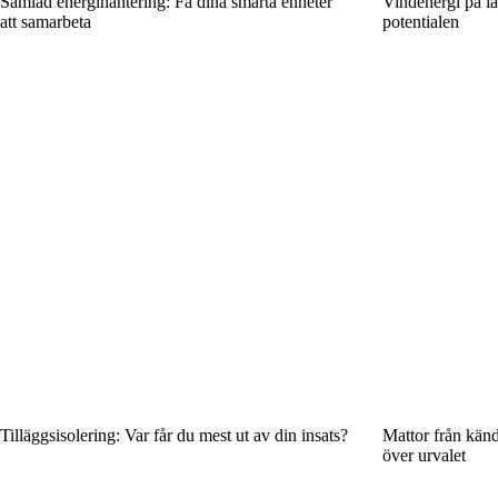
Samlad energihantering: Få dina smarta enheter
Vindenergi på lan
att samarbeta
potentialen
Tilläggsisolering: Var får du mest ut av din insats?
Mattor från kän
över urvalet