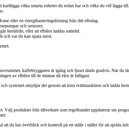
tt kartlägga vilka smarta enheter du redan har och vilka du vill lägga 
ns.
e eller en energihanteringslösning från ditt elbolag.
ärmepumpar och sensorer.
år hemifrån, eller att elbilen laddas nattetid.
åt och var du kan spara mest.
temet.
i sovrummet, kaffebryggaren är igång och ljuset tänds gradvis. När du 
gen av elbilen till de timmar då elen är billigast.
 och systemet utnyttjar det genom att köra tvättmaskinen och ladda hemm
het. Välj produkter från tillverkare som regelbundet uppdaterar sin pro
ter.
att du har överblick och kontroll på ett ställe i stället för att sprida in