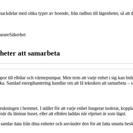
ckdelar med olika typer av boende, från radhus till lägenheter, så att 
urare
Säkerhet
heter att samarbeta
or till elbilar och värmepumpar. Men trots att varje enhet i sig kan bidr
erka. Samlad energihantering handlar om att få tekniken att samarbeta – 
rukningen i hemmet. I stället för att varje enhet fungerar isolerat, kop
r du lämnar huset, eller att elbilen laddas när elpriset är som lägst.
mlar data från dina enheter och använder den för att fatta smarta beslut.