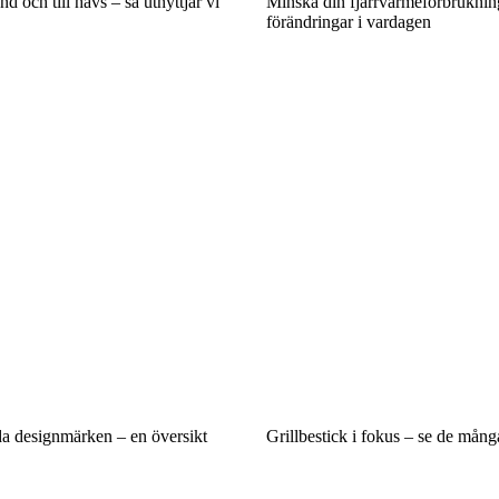
d och till havs – så utnyttjar vi
Minska din fjärrvärmeförbrukni
förändringar i vardagen
da designmärken – en översikt
Grillbestick i fokus – se de mång