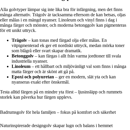
Alla golvtyper lämpar sig inte lika bra för infärgning, men det finns
många alternativ. Trägolv är tacksamma eftersom de kan betsas, oljas
eller målas i en mängd nyanser. Linoleum och vinyl finns i dag i
många färger och mönster, och moderna betonggolv kan pigmenteras
för ett unikt uttryck.
Trägolv
– kan tonas med färgad olja eller målas. En
vitpigmenterad ek ger ett nordiskt uttryck, medan mörka toner
som blågrå eller svart skapar dramatik.
Betonggolv
– kan färgas i allt från varma jordtoner till svala
industriella nyanser.
Linoleum
– ett hållbart och miljövänligt val som finns i många
matta färger och är skönt att gå på.
Epoxi och polyuretan
– ger en modern, slät yta och kan
nyanseras exakt efter önskemål.
Testa alltid färgen på en mindre yta först – ljusinsläpp och rummets
storlek kan påverka hur färgen upplevs.
Badrumsgolv för hela familjen – fokus på komfort och säkerhet
Naturinspirerade designgolv skapar lugn och balans i hemmet