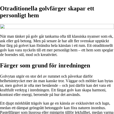
Otraditionella golvfärger skapar ett
personligt hem
När man tänker på golv går tankarna ofta till klassiska nyanser som ek,
ask eller grå betong. Men på senare år har allt fler svenskar upptäckt
hur färg på golvet kan förändra hela känslan i ett rum. Ett otraditionellt
golv kan vara nyckeln till ett mer personligt hem – ett hem som speglar
de boendes stil, mod och kreativitet.
Färger som grund för inredningen
Golvytan utgör en stor del av rummet och påverkar därför
helhetsintrycket mer än man kanske tror. Väggar och möbler kan bytas
ut, men golvet är ofta mer bestående – och just därför kan det vara ett
kraftfullt verktyg i inredningen. Ett färgat golv kan skapa harmoni,
kontrast eller energi, beroende på hur det används.
Ett djupt mörkblått trägolv kan ge en känsla av exklusivitet och lugn,
medan ett dämpat gröngrått betonggolv kan föra naturen inomhus.
Pastellfärger som ljusrosa eller mintgrön tillför lekfullhet, medan varma