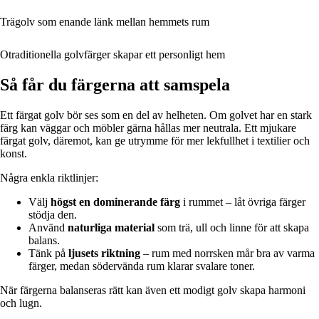
Trägolv som enande länk mellan hemmets rum
Otraditionella golvfärger skapar ett personligt hem
Så får du färgerna att samspela
Ett färgat golv bör ses som en del av helheten. Om golvet har en stark
färg kan väggar och möbler gärna hållas mer neutrala. Ett mjukare
färgat golv, däremot, kan ge utrymme för mer lekfullhet i textilier och
konst.
Några enkla riktlinjer:
Välj
högst en dominerande färg
i rummet – låt övriga färger
stödja den.
Använd
naturliga material
som trä, ull och linne för att skapa
balans.
Tänk på
ljusets riktning
– rum med norrsken mår bra av varma
färger, medan södervända rum klarar svalare toner.
När färgerna balanseras rätt kan även ett modigt golv skapa harmoni
och lugn.