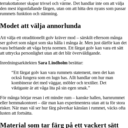
terrakottatoner skapar trivsel och värme. Det handlar inte om att välja
den mest iögonfallande färgen, utan om att hitta den nyans som passar
rummets funktion och stämning.
Modet att välja annorlunda
Att välja ett otraditionellt golv kräver mod – särskilt eftersom många
ser golvet som något som ska hålla i många år. Men just därför kan det
vara befriande att våga bryta normen. Ett färgat golv kan vara ett sätt
att uttrycka personlighet utan att det blir överväldigande.
Inredningsarkitekten
Sara Lindholm
berättar:
“Ett färgat golv kan vara rummets statement, men det kan
också fungera som en lugn bas. Allt handlar om hur man
kombinerar det med väggar, möbler och textilier. Det
viktigaste är att våga lita på sin egen smak.”
För många börjar resan i ett mindre rum – kanske hallen, barnrummet
eller hemmakontoret – där man kan experimentera utan att ta för stora
risker. När man väl ser hur färg påverkar känslan i rummet, väcks ofta
lusten att fortsätta.
Material som tar färg på ett vackert sätt