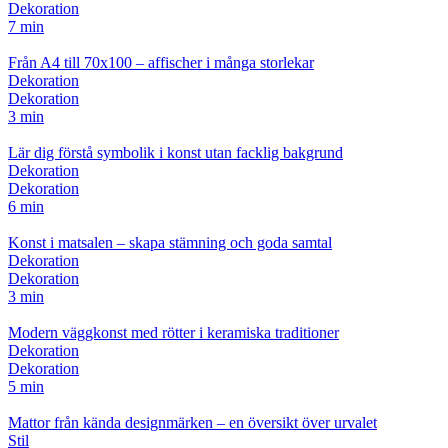
Dekoration
7 min
Från A4 till 70x100 – affischer i många storlekar
Dekoration
Dekoration
3 min
Lär dig förstå symbolik i konst utan facklig bakgrund
Dekoration
Dekoration
6 min
Konst i matsalen – skapa stämning och goda samtal
Dekoration
Dekoration
3 min
Modern väggkonst med rötter i keramiska traditioner
Dekoration
Dekoration
5 min
Mattor från kända designmärken – en översikt över urvalet
Stil