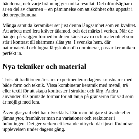
händerna, och varje bränning ger unika resultat. Det oförutsägbara
är en del av charmen – en påminnelse om att skönhet ofta uppstår i
det oregelbundna.
Många samtida keramiker ser just denna långsamhet som en kvalitet.
Att arbeta med lera kräver tålamod, och det märks i verken. När de
hänger på väggen förmedlar de en känsla av ro och materialitet som
står i kontrast till skärmens släta yta. I svenska hem, där
naturmaterial och lugna färgskalor ofta dominerar, passar keramiken
perfekt in.
Nya tekniker och material
Trots att traditionen är stark experimenterar dagens konstnärer med
både form och teknik. Vissa kombinerar keramik med metall, trä
eller textil för att skapa kontraster i struktur och färg. Andra
använder 3D-printade formar för att tänja på gränserna för vad som
är möjligt med lera.
Även glasyrarbetet har utvecklats. Där man tidigare strävade efter
jämna ytor, framhäver man nu variationer och reaktioner i
bränningen. Det ger verken ett levande uttryck, där ljuset förändrar
upplevelsen under dagens gång.