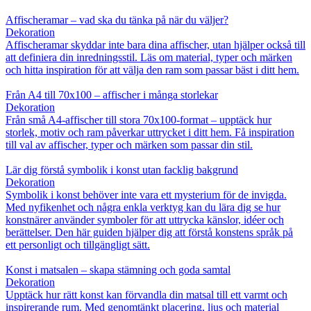
Affischeramar – vad ska du tänka på när du väljer?
Dekoration
Affischeramar skyddar inte bara dina affischer, utan hjälper också till
att definiera din inredningsstil. Läs om material, typer och märken
och hitta inspiration för att välja den ram som passar bäst i ditt hem.
Från A4 till 70x100 – affischer i många storlekar
Dekoration
Från små A4-affischer till stora 70x100-format – upptäck hur
storlek, motiv och ram påverkar uttrycket i ditt hem. Få inspiration
till val av affischer, typer och märken som passar din stil.
Lär dig förstå symbolik i konst utan facklig bakgrund
Dekoration
Symbolik i konst behöver inte vara ett mysterium för de invigda.
Med nyfikenhet och några enkla verktyg kan du lära dig se hur
konstnärer använder symboler för att uttrycka känslor, idéer och
berättelser. Den här guiden hjälper dig att förstå konstens språk på
ett personligt och tillgängligt sätt.
Konst i matsalen – skapa stämning och goda samtal
Dekoration
Upptäck hur rätt konst kan förvandla din matsal till ett varmt och
inspirerande rum. Med genomtänkt placering, ljus och material