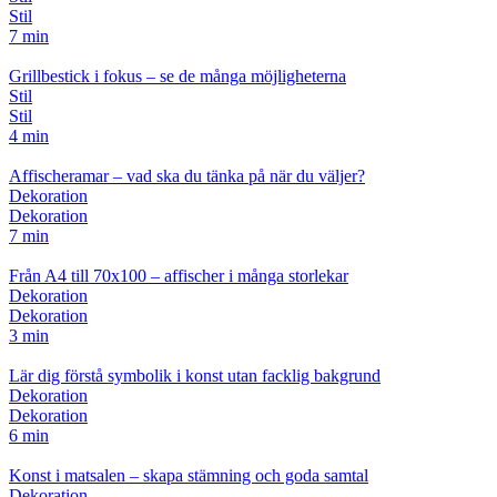
Stil
7 min
Grillbestick i fokus – se de många möjligheterna
Stil
Stil
4 min
Affischeramar – vad ska du tänka på när du väljer?
Dekoration
Dekoration
7 min
Från A4 till 70x100 – affischer i många storlekar
Dekoration
Dekoration
3 min
Lär dig förstå symbolik i konst utan facklig bakgrund
Dekoration
Dekoration
6 min
Konst i matsalen – skapa stämning och goda samtal
Dekoration