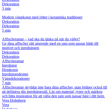
Dekoration
3 min
Modern väggkonst med rötter i keramiska traditioner
Dekoration
Dekoration
5 min
Affischeramar – vad ska du tänka på när du väljer?
Ge dina affischer rätt utseende med en ram som passar både till
motivet och inredningen
Dekoration
Dekoration
Affischeramar
Inredning
Hemkonst
Inredningsdesign
Väggdekorationer
7 min
Affischeramar skyddar inte bara dina affischer, utan hjälper också till
att definiera din inredningsstil. Läs om material, typer och märken
och hitta inspiration för att välja den ram som passar bäst i ditt hem.
Vera Holmberg
Vera