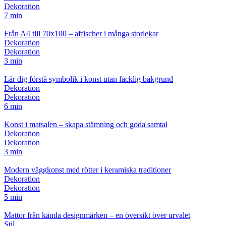
Dekoration
7 min
Från A4 till 70x100 – affischer i många storlekar
Dekoration
Dekoration
3 min
Lär dig förstå symbolik i konst utan facklig bakgrund
Dekoration
Dekoration
6 min
Konst i matsalen – skapa stämning och goda samtal
Dekoration
Dekoration
3 min
Modern väggkonst med rötter i keramiska traditioner
Dekoration
Dekoration
5 min
Mattor från kända designmärken – en översikt över urvalet
Stil