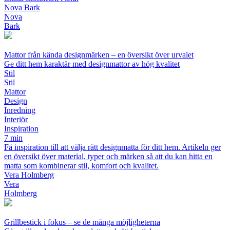
Nova Bark
Nova
Bark
Mattor från kända designmärken – en översikt över urvalet
Ge ditt hem karaktär med designmattor av hög kvalitet
Stil
Stil
Mattor
Design
Inredning
Interiör
Inspiration
7 min
Få inspiration till att välja rätt designmatta för ditt hem. Artikeln ger
en översikt över material, typer och märken så att du kan hitta en
matta som kombinerar stil, komfort och kvalitet.
Vera Holmberg
Vera
Holmberg
Grillbestick i fokus – se de många möjligheterna