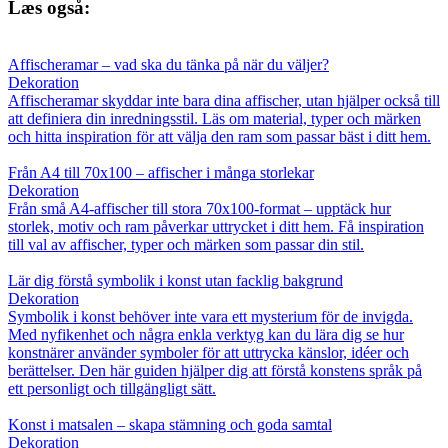
Læs også:
Affischeramar – vad ska du tänka på när du väljer?
Dekoration
Affischeramar skyddar inte bara dina affischer, utan hjälper också till
att definiera din inredningsstil. Läs om material, typer och märken
och hitta inspiration för att välja den ram som passar bäst i ditt hem.
Från A4 till 70x100 – affischer i många storlekar
Dekoration
Från små A4-affischer till stora 70x100-format – upptäck hur
storlek, motiv och ram påverkar uttrycket i ditt hem. Få inspiration
till val av affischer, typer och märken som passar din stil.
Lär dig förstå symbolik i konst utan facklig bakgrund
Dekoration
Symbolik i konst behöver inte vara ett mysterium för de invigda.
Med nyfikenhet och några enkla verktyg kan du lära dig se hur
konstnärer använder symboler för att uttrycka känslor, idéer och
berättelser. Den här guiden hjälper dig att förstå konstens språk på
ett personligt och tillgängligt sätt.
Konst i matsalen – skapa stämning och goda samtal
Dekoration