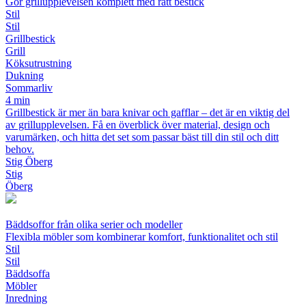
Gör grillupplevelsen komplett med rätt bestick
Stil
Stil
Grillbestick
Grill
Köksutrustning
Dukning
Sommarliv
4 min
Grillbestick är mer än bara knivar och gafflar – det är en viktig del
av grillupplevelsen. Få en överblick över material, design och
varumärken, och hitta det set som passar bäst till din stil och ditt
behov.
Stig Öberg
Stig
Öberg
Bäddsoffor från olika serier och modeller
Flexibla möbler som kombinerar komfort, funktionalitet och stil
Stil
Stil
Bäddsoffa
Möbler
Inredning