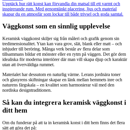
Upptäck hur rätt konst kan förvandla din matsal till ett varmt och
inspirerande rum. Med genomtänkt placering, ljus och material
skapar du en atmosfär som lockar till både trivsel och goda samtal.
Väggkonst som en sinnlig upplevelse
Keramisk väggkonst skiljer sig från måleri och grafik genom sin
tredimensionalitet. Ytan kan vara grov, slät, blank eller matt – och
inbjuder till beröring. Många verk består av flera delar som
tillsammans bildar ett mönster eller en rytm på väggen. Det gör dem
idealiska för moderna interiörer där man vill skapa djup och karaktär
utan att överväldiga rummet.
Materialet har dessutom en naturlig värme. Lerans jordnära toner
och glasyrens skiftningar skapar en länk mellan hemmets inre och
naturens färgskala – en kvalitet som harmonierar väl med den
nordiska designtraditionen.
Så kan du integrera keramisk väggkonst i
ditt hem
Om du funderar på att ta in keramisk konst i ditt hem finns det flera
sätt att göra det på: