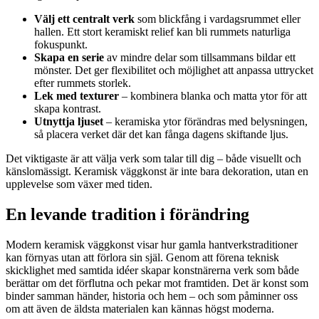
Välj ett centralt verk
som blickfång i vardagsrummet eller
hallen. Ett stort keramiskt relief kan bli rummets naturliga
fokuspunkt.
Skapa en serie
av mindre delar som tillsammans bildar ett
mönster. Det ger flexibilitet och möjlighet att anpassa uttrycket
efter rummets storlek.
Lek med texturer
– kombinera blanka och matta ytor för att
skapa kontrast.
Utnyttja ljuset
– keramiska ytor förändras med belysningen,
så placera verket där det kan fånga dagens skiftande ljus.
Det viktigaste är att välja verk som talar till dig – både visuellt och
känslomässigt. Keramisk väggkonst är inte bara dekoration, utan en
upplevelse som växer med tiden.
En levande tradition i förändring
Modern keramisk väggkonst visar hur gamla hantverkstraditioner
kan förnyas utan att förlora sin själ. Genom att förena teknisk
skicklighet med samtida idéer skapar konstnärerna verk som både
berättar om det förflutna och pekar mot framtiden. Det är konst som
binder samman händer, historia och hem – och som påminner oss
om att även de äldsta materialen kan kännas högst moderna.