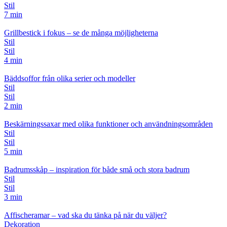
Stil
7 min
Grillbestick i fokus – se de många möjligheterna
Stil
Stil
4 min
Bäddsoffor från olika serier och modeller
Stil
Stil
2 min
Beskärningssaxar med olika funktioner och användningsområden
Stil
Stil
5 min
Badrumsskåp – inspiration för både små och stora badrum
Stil
Stil
3 min
Affischeramar – vad ska du tänka på när du väljer?
Dekoration