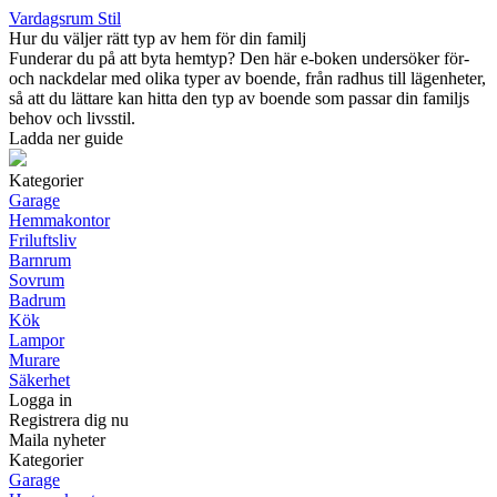
Vardagsrum Stil
Hur du väljer rätt typ av hem för din familj
Funderar du på att byta hemtyp? Den här e-boken undersöker för-
och nackdelar med olika typer av boende, från radhus till lägenheter,
så att du lättare kan hitta den typ av boende som passar din familjs
behov och livsstil.
Ladda ner guide
Kategorier
Garage
Hemmakontor
Friluftsliv
Barnrum
Sovrum
Badrum
Kök
Lampor
Murare
Säkerhet
Logga in
Registrera dig nu
Maila nyheter
Kategorier
Garage