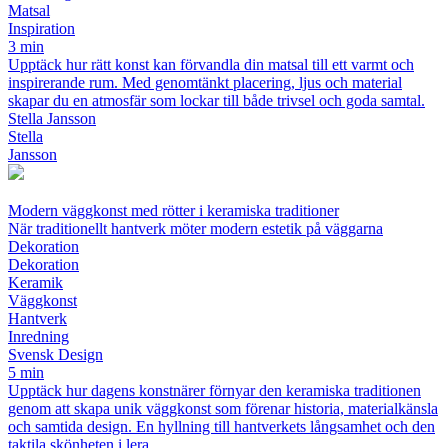
Matsal
Inspiration
3 min
Upptäck hur rätt konst kan förvandla din matsal till ett varmt och
inspirerande rum. Med genomtänkt placering, ljus och material
skapar du en atmosfär som lockar till både trivsel och goda samtal.
Stella Jansson
Stella
Jansson
Modern väggkonst med rötter i keramiska traditioner
När traditionellt hantverk möter modern estetik på väggarna
Dekoration
Dekoration
Keramik
Väggkonst
Hantverk
Inredning
Svensk Design
5 min
Upptäck hur dagens konstnärer förnyar den keramiska traditionen
genom att skapa unik väggkonst som förenar historia, materialkänsla
och samtida design. En hyllning till hantverkets långsamhet och den
taktila skönheten i lera.