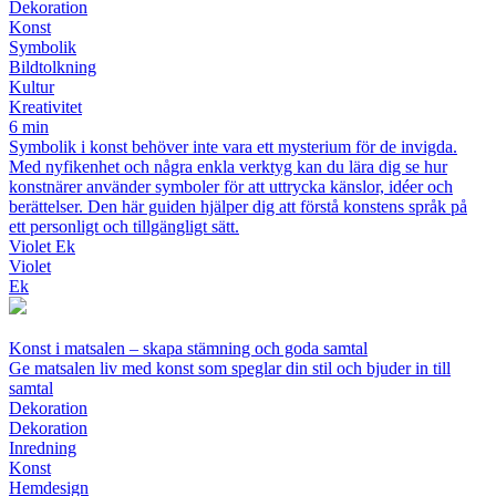
Dekoration
Konst
Symbolik
Bildtolkning
Kultur
Kreativitet
6 min
Symbolik i konst behöver inte vara ett mysterium för de invigda.
Med nyfikenhet och några enkla verktyg kan du lära dig se hur
konstnärer använder symboler för att uttrycka känslor, idéer och
berättelser. Den här guiden hjälper dig att förstå konstens språk på
ett personligt och tillgängligt sätt.
Violet Ek
Violet
Ek
Konst i matsalen – skapa stämning och goda samtal
Ge matsalen liv med konst som speglar din stil och bjuder in till
samtal
Dekoration
Dekoration
Inredning
Konst
Hemdesign