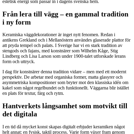
estetisk energi som passar in i dagens svenska hem.
Från lera till vägg – en gammal tradition
i ny form
Keramiska väggdekorationer är inget nytt fenomen. Redan i
antikens Grekland och i Mellanöstern användes glaserade plattor för
att pryda tempel och palats. I Sverige har vi en stark tradition av
stengods och fajans, med konstnärer som Wilhelm Kåge, Stig
Lindberg och Lisa Larson som under 1900-talet utforskade lerans
form och uttryck.
I dag för konstnärer denna tradition vidare – men med ett modernt
perspektiv. De arbetar med organiska former, matta glasyrer och
asymmetriska kompositioner som bryter mot den klassiska idén om
kakel som något regelbundet och funktionellt. Väggarna blir istället
en plats för textur, färg och rytm.
Hantverkets långsamhet som motvikt till
det digitala
I en tid då mycket konst skapas digitalt erbjuder keramiken något
helt annat: en fysisk, taktil process. Varje form växer fram genom