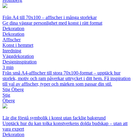
Holmberg
Från A4 till 70x100 – affischer i många storlekar
Ge dina väggar personlighet med konst i rätt format
Dekoration
Dekoration
Affischer
Konst i hemmet
Inredning
Väggdekoration
Designinspiration
3 min
Från små A4-affischer till stora 70x100-format – upptäck hur
storlek, motiv och ram påverkar uttrycket i ditt hem. Få inspiration
till val av affischer, typer och märken som passar din stil.
Stig Öberg
Stig
Öberg
Lär dig förstå symbolik i konst utan facklig bakgrund
Upptäck hur du kan tolka konstverkens dolda budskap – utan att
vara expert
Dekoration