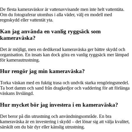
De flesta kameraväskor är vattenavvisande men inte helt vattentäta.
Om du fotograferar utomhus i alla väder, välj en modell med
regnskydd eller vattentät yta.
Kan jag använda en vanlig ryggsäck som
kameraväska?
Det är möjligt, men en dedikerad kameraväska ger bättre skydd och
organisation. En insats kan dock göra en vanlig ryggsäck mer lämpad
för kamerautrustning.
Hur rengör jag min kameraväska?
Torka väskan med en fuktig trasa och undvik starka rengöringsmedel.
Ta bort damm och sand från dragkedjor och vaddering för att förlänga
väskans livslängd.
Hur mycket bör jag investera i en kameraväska?
Det beror på din utrustning och användningsområde. En bra
kameraväska är en investering i skydd – det lönar sig att välja kvalitet,
särskilt om du bär dyr eller känslig utrustning.