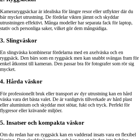
Kameraryggsäckar är idealiska för längre resor eller utflykter där du
bär mycket utrustning. De fördelar vikten jämnt och skyddar
utrustningen effektivt. Många modeller har separata fack för laptop,
stativ och personliga saker, vilket gör dem mångsidiga.
3. Slingväskor
En slingväska kombinerar fördelarna med en axelväska och en
ryggsäck. Den bärs som en ryggsäck men kan snabbt svängas fram för
enkel åtkomst till kameran. Den passar bra för fotografer som rör sig
mycket.
4. Hårda väskor
För professionellt bruk eller transport av dyr utrustning kan en hård
väska vara det bästa valet. De är vanligtvis tillverkade av hård plast
eller aluminium och skyddar mot stötar, fukt och tryck. Perfekt för
flygresor eller krävande miljöer.
5. Insatser och kompakta väskor
Om du redan har en ryggsäck kan en vadderad insats vara en flexibel