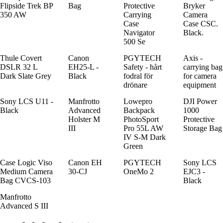
Flipside Trek BP
Bag
Protective
Bryker
350 AW
Carrying
Camera
Case
Case CSC.
Navigator
Black.
500 Se
Thule Covert
Canon
PGYTECH
Axis -
DSLR 32 L
EH25-L -
Safety - hårt
carrying bag
Dark Slate Grey
Black
fodral för
for camera
drönare
equipment
Sony LCS U11 -
Manfrotto
Lowepro
DJI Power
Black
Advanced
Backpack
1000
Holster M
PhotoSport
Protective
III
Pro 55L AW
Storage Bag
IV S-M Dark
Green
Case Logic Viso
Canon EH
PGYTECH
Sony LCS
Medium Camera
30-CJ
OneMo 2
EJC3 -
Bag CVCS-103
Black
Manfrotto
Advanced S III