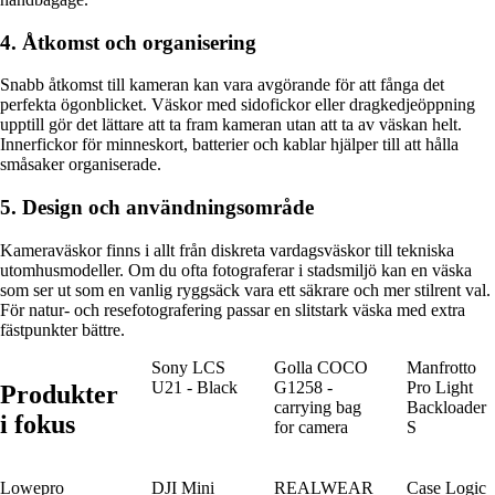
4. Åtkomst och organisering
Snabb åtkomst till kameran kan vara avgörande för att fånga det
perfekta ögonblicket. Väskor med sidofickor eller dragkedjeöppning
upptill gör det lättare att ta fram kameran utan att ta av väskan helt.
Innerfickor för minneskort, batterier och kablar hjälper till att hålla
småsaker organiserade.
5. Design och användningsområde
Kameraväskor finns i allt från diskreta vardagsväskor till tekniska
utomhusmodeller. Om du ofta fotograferar i stadsmiljö kan en väska
som ser ut som en vanlig ryggsäck vara ett säkrare och mer stilrent val.
För natur- och resefotografering passar en slitstark väska med extra
fästpunkter bättre.
Sony LCS
Golla COCO
Manfrotto
U21 - Black
G1258 -
Pro Light
Produkter
carrying bag
Backloader
i fokus
for camera
S
Lowepro
DJI Mini
REALWEAR
Case Logic