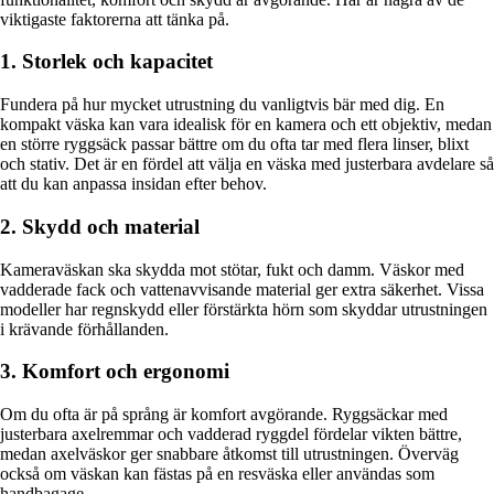
viktigaste faktorerna att tänka på.
1. Storlek och kapacitet
Fundera på hur mycket utrustning du vanligtvis bär med dig. En
kompakt väska kan vara idealisk för en kamera och ett objektiv, medan
en större ryggsäck passar bättre om du ofta tar med flera linser, blixt
och stativ. Det är en fördel att välja en väska med justerbara avdelare så
att du kan anpassa insidan efter behov.
2. Skydd och material
Kameraväskan ska skydda mot stötar, fukt och damm. Väskor med
vadderade fack och vattenavvisande material ger extra säkerhet. Vissa
modeller har regnskydd eller förstärkta hörn som skyddar utrustningen
i krävande förhållanden.
3. Komfort och ergonomi
Om du ofta är på språng är komfort avgörande. Ryggsäckar med
justerbara axelremmar och vadderad ryggdel fördelar vikten bättre,
medan axelväskor ger snabbare åtkomst till utrustningen. Överväg
också om väskan kan fästas på en resväska eller användas som
handbagage.