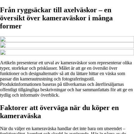
Från ryggsäckar till axelväskor – en
översikt över kameraväskor i många
former
Artikeln presenterar ett urval av kameraväskor som representerar olika
typer, storlekar och prisklasser. Målet är att ge en översikt över
funktioner och designalternativ så att du lättare hittar en väska som
passar din kamerautrustning och fotograferingsstil.
Produktinformationen baseras på tillverkarnas och återförsäljarnas
offentligt tillgängliga beskrivningar och har sammanfattats för att ge en
tydlig och informativ överblick.
Faktorer att överväga när du köper en
kameraväska
När du väljer en kameraväska handlar det inte bara om utseendet –
funktionalitet, komfort och skydd är avgörande. Här är några av de