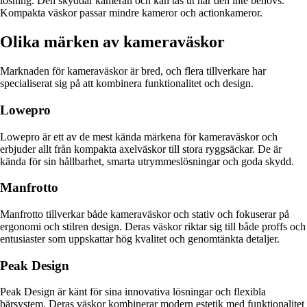
lösning. Den skyddar kameran och kan tas ut när den inte behövs.
Kompakta väskor passar mindre kameror och actionkameror.
Olika märken av kameraväskor
Marknaden för kameraväskor är bred, och flera tillverkare har
specialiserat sig på att kombinera funktionalitet och design.
Lowepro
Lowepro är ett av de mest kända märkena för kameraväskor och
erbjuder allt från kompakta axelväskor till stora ryggsäckar. De är
kända för sin hållbarhet, smarta utrymmeslösningar och goda skydd.
Manfrotto
Manfrotto tillverkar både kameraväskor och stativ och fokuserar på
ergonomi och stilren design. Deras väskor riktar sig till både proffs och
entusiaster som uppskattar hög kvalitet och genomtänkta detaljer.
Peak Design
Peak Design är känt för sina innovativa lösningar och flexibla
bärsystem. Deras väskor kombinerar modern estetik med funktionalitet