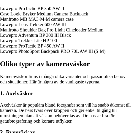
Lowepro ProTactic BP 350 AW II
Case Logic Bryker Medium Camera Backpack
Manfrotto MB MA3-M-M camera case
Lowepro Lens Trekker 600 AW III
Manfrotto Shoulder Bag Pro Light Cineloader Medium
Lowepro Adventura BP 300 III Black
Lowepro Trekker Lite HP 100
Lowepro ProTactic BP 450 AW II
Lowepro PhotoSport Backpack PRO 70L AW III (S-M)
Olika typer av kameraväskor
Kameraväskor finns i många olika varianter och passar olika behov
och situationer. Här är några av de vanligaste typerna.
1. Axelväskor
Axelväskor är populära bland fotografer som vill ha snabb åtkomst till
kameran. De bärs tvärs över kroppen och ger enkel tillgång till
utrustningen utan att väskan behöver tas av. De passar bra för
gatufotografering och kortare utflykter.
2. Ryggsäckar