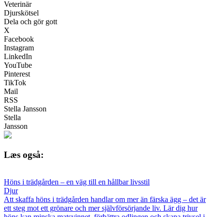
Veterinär
Djurskötsel
Dela och gör gott
X
Facebook
Instagram
LinkedIn
YouTube
Pinterest
TikTok
Mail
RSS
Stella Jansson
Stella
Jansson
Læs også:
Höns i trädgården – en väg till en hållbar livsstil
Djur
Att skaffa höns i trädgården handlar om mer än färska ägg – det är
ett steg mot ett grönare och mer självförsörjande liv. Lär dig hur
höns kan minska matsvinnet, förbättra odlingen och skapa trivsel i