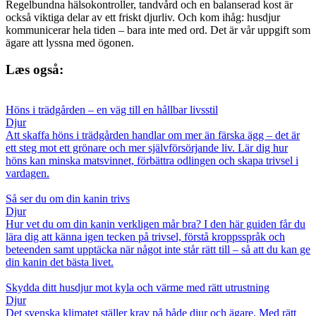
Regelbundna hälsokontroller, tandvård och en balanserad kost är
också viktiga delar av ett friskt djurliv. Och kom ihåg: husdjur
kommunicerar hela tiden – bara inte med ord. Det är vår uppgift som
ägare att lyssna med ögonen.
Læs også:
Höns i trädgården – en väg till en hållbar livsstil
Djur
Att skaffa höns i trädgården handlar om mer än färska ägg – det är
ett steg mot ett grönare och mer självförsörjande liv. Lär dig hur
höns kan minska matsvinnet, förbättra odlingen och skapa trivsel i
vardagen.
Så ser du om din kanin trivs
Djur
Hur vet du om din kanin verkligen mår bra? I den här guiden får du
lära dig att känna igen tecken på trivsel, förstå kroppsspråk och
beteenden samt upptäcka när något inte står rätt till – så att du kan ge
din kanin det bästa livet.
Skydda ditt husdjur mot kyla och värme med rätt utrustning
Djur
Det svenska klimatet ställer krav på både djur och ägare. Med rätt