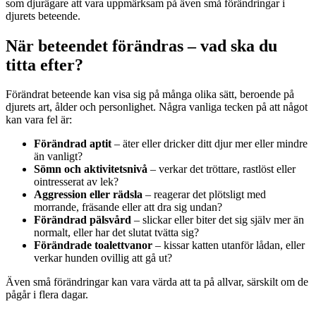
som djurägare att vara uppmärksam på även små förändringar i
djurets beteende.
När beteendet förändras – vad ska du
titta efter?
Förändrat beteende kan visa sig på många olika sätt, beroende på
djurets art, ålder och personlighet. Några vanliga tecken på att något
kan vara fel är:
Förändrad aptit
– äter eller dricker ditt djur mer eller mindre
än vanligt?
Sömn och aktivitetsnivå
– verkar det tröttare, rastlöst eller
ointresserat av lek?
Aggression eller rädsla
– reagerar det plötsligt med
morrande, fräsande eller att dra sig undan?
Förändrad pälsvård
– slickar eller biter det sig själv mer än
normalt, eller har det slutat tvätta sig?
Förändrade toalettvanor
– kissar katten utanför lådan, eller
verkar hunden ovillig att gå ut?
Även små förändringar kan vara värda att ta på allvar, särskilt om de
pågår i flera dagar.