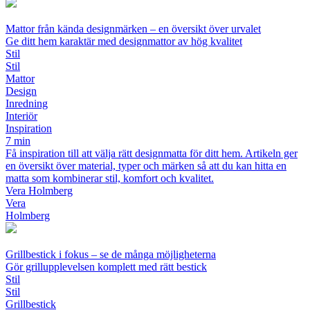
Mattor från kända designmärken – en översikt över urvalet
Ge ditt hem karaktär med designmattor av hög kvalitet
Stil
Stil
Mattor
Design
Inredning
Interiör
Inspiration
7 min
Få inspiration till att välja rätt designmatta för ditt hem. Artikeln ger
en översikt över material, typer och märken så att du kan hitta en
matta som kombinerar stil, komfort och kvalitet.
Vera Holmberg
Vera
Holmberg
Grillbestick i fokus – se de många möjligheterna
Gör grillupplevelsen komplett med rätt bestick
Stil
Stil
Grillbestick