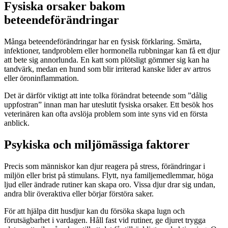
Fysiska orsaker bakom
beteendeförändringar
Många beteendeförändringar har en fysisk förklaring. Smärta,
infektioner, tandproblem eller hormonella rubbningar kan få ett djur
att bete sig annorlunda. En katt som plötsligt gömmer sig kan ha
tandvärk, medan en hund som blir irriterad kanske lider av artros
eller öroninflammation.
Det är därför viktigt att inte tolka förändrat beteende som ”dålig
uppfostran” innan man har uteslutit fysiska orsaker. Ett besök hos
veterinären kan ofta avslöja problem som inte syns vid en första
anblick.
Psykiska och miljömässiga faktorer
Precis som människor kan djur reagera på stress, förändringar i
miljön eller brist på stimulans. Flytt, nya familjemedlemmar, höga
ljud eller ändrade rutiner kan skapa oro. Vissa djur drar sig undan,
andra blir överaktiva eller börjar förstöra saker.
För att hjälpa ditt husdjur kan du försöka skapa lugn och
förutsägbarhet i vardagen. Håll fast vid rutiner, ge djuret trygga