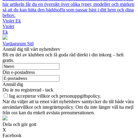
här artikeln får du en översikt över olika typer, modeller och märken
så att du kan hitta den bäddsoffa som passar bäst i ditt hem och dina
behov.
Violet Ek
Violet
Ek
Vardagsrum Stil
Anmäl dig till vårt nyhetsbrev
Bli en del av klubben och få goda råd direkt i din inkorg – helt
gratis.
Din e-postadress
Anmäl dig
Du är nu registrerad - tack
Jag accepterar villkor och personuppgiftspolicy.
När du väljer att ta emot vårt nyhetsbrev samtycker du till både våra
användarvillkor och integritetspolicy. Om du inte längre vill ha mejl
från oss kan du enkelt avsluta prenumerationen.
Dela och gör gott
X
Facebook