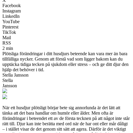
X
Facebook
Instagram
LinkedIn
YouTube
Pinterest
TikTok
Mail
RSS
2 min
Plötsliga förändringar i ditt husdjurs beteende kan vara mer än bara
tillfälliga nycker. Genom att förstå vad som ligger bakom kan du
upptäcka tidiga tecken på sjukdom eller stress – och ge ditt djur den
hjälp det behöver i tid.
Stella Jansson
Stella
Jansson
När ett husdjur plötsligt börjar bete sig annorlunda är det lätt att
tänka att det bara handlar om humör eller ålder. Men ofta är
förändringar i beteendet ett av de första tecknen på att något inte står
rätt till. Djur kan inte berätta med ord när de har ont eller mår dåligt
– i stället visar de det genom sitt sätt att agera. Därför är det viktigt