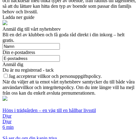
och nackdelar med olika typer av boende, från radhus till lägenheter,
så att du lättare kan hitta den typ av boende som passar din familjs
behov och livsstil.
Ladda ner guide
Anmäl dig till vårt nyhetsbrev
Bli en del av klubben och få goda råd direkt i din inkorg – helt
gratis.
Din e-postadress
Anmäl dig
Du är nu registrerad - tack
Jag accepterar villkor och personuppgiftspolicy.
När du väljer att ta emot vårt nyhetsbrev samtycker du till både våra
användarvillkor och integritetspolicy. Om du inte längre vill ha mejl
från oss kan du enkelt avsluta prenumerationen.
Höns i trädgården – en väg till en hållbar livsstil
Djur
Djur
6 min
Så ser du om din kanin trivs