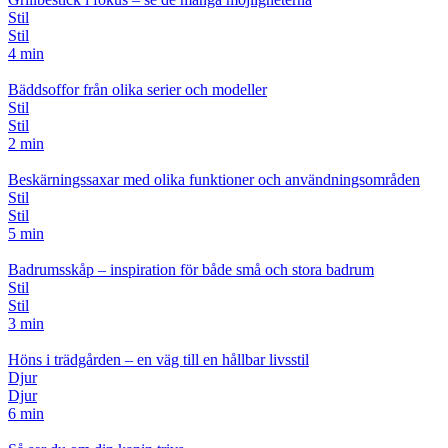
Stil
Stil
4 min
Bäddsoffor från olika serier och modeller
Stil
Stil
2 min
Beskärningssaxar med olika funktioner och användningsområden
Stil
Stil
5 min
Badrumsskåp – inspiration för både små och stora badrum
Stil
Stil
3 min
Höns i trädgården – en väg till en hållbar livsstil
Djur
Djur
6 min