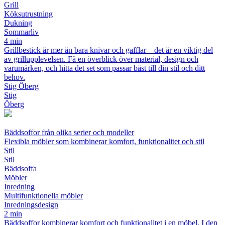
Grill
Köksutrustning
Dukning
Sommarliv
4 min
Grillbestick är mer än bara knivar och gafflar – det är en viktig del
av grillupplevelsen. Få en överblick över material, design och
varumärken, och hitta det set som passar bäst till din stil och ditt
behov.
Stig Öberg
Stig
Öberg
Bäddsoffor från olika serier och modeller
Flexibla möbler som kombinerar komfort, funktionalitet och stil
Stil
Stil
Bäddsoffa
Möbler
Inredning
Multifunktionella möbler
Inredningsdesign
2 min
Bäddsoffor kombinerar komfort och funktionalitet i en möbel. I den