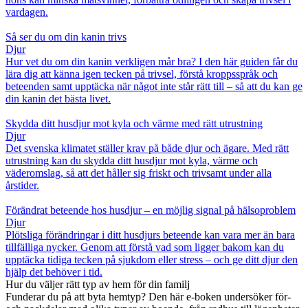
vardagen.
Så ser du om din kanin trivs
Djur
Hur vet du om din kanin verkligen mår bra? I den här guiden får du
lära dig att känna igen tecken på trivsel, förstå kroppsspråk och
beteenden samt upptäcka när något inte står rätt till – så att du kan ge
din kanin det bästa livet.
Skydda ditt husdjur mot kyla och värme med rätt utrustning
Djur
Det svenska klimatet ställer krav på både djur och ägare. Med rätt
utrustning kan du skydda ditt husdjur mot kyla, värme och
väderomslag, så att det håller sig friskt och trivsamt under alla
årstider.
Förändrat beteende hos husdjur – en möjlig signal på hälsoproblem
Djur
Plötsliga förändringar i ditt husdjurs beteende kan vara mer än bara
tillfälliga nycker. Genom att förstå vad som ligger bakom kan du
upptäcka tidiga tecken på sjukdom eller stress – och ge ditt djur den
hjälp det behöver i tid.
Hur du väljer rätt typ av hem för din familj
Funderar du på att byta hemtyp? Den här e-boken undersöker för-