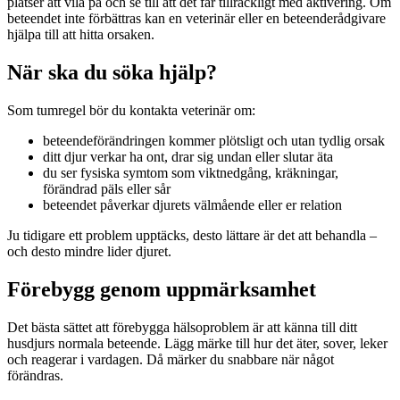
platser att vila på och se till att det får tillräckligt med aktivering. Om
beteendet inte förbättras kan en veterinär eller en beteenderådgivare
hjälpa till att hitta orsaken.
När ska du söka hjälp?
Som tumregel bör du kontakta veterinär om:
beteendeförändringen kommer plötsligt och utan tydlig orsak
ditt djur verkar ha ont, drar sig undan eller slutar äta
du ser fysiska symtom som viktnedgång, kräkningar,
förändrad päls eller sår
beteendet påverkar djurets välmående eller er relation
Ju tidigare ett problem upptäcks, desto lättare är det att behandla –
och desto mindre lider djuret.
Förebygg genom uppmärksamhet
Det bästa sättet att förebygga hälsoproblem är att känna till ditt
husdjurs normala beteende. Lägg märke till hur det äter, sover, leker
och reagerar i vardagen. Då märker du snabbare när något
förändras.