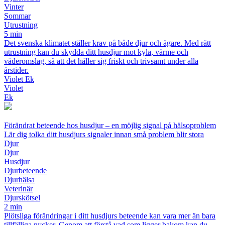
Vinter
Sommar
Utrustning
5 min
Det svenska klimatet ställer krav på både djur och ägare. Med rätt
utrustning kan du skydda ditt husdjur mot kyla, värme och
väderomslag, så att det håller sig friskt och trivsamt under alla
årstider.
Violet Ek
Violet
Ek
Förändrat beteende hos husdjur – en möjlig signal på hälsoproblem
Lär dig tolka ditt husdjurs signaler innan små problem blir stora
Djur
Djur
Husdjur
Djurbeteende
Djurhälsa
Veterinär
Djurskötsel
2 min
Plötsliga förändringar i ditt husdjurs beteende kan vara mer än bara
tillfälliga nycker. Genom att förstå vad som ligger bakom kan du