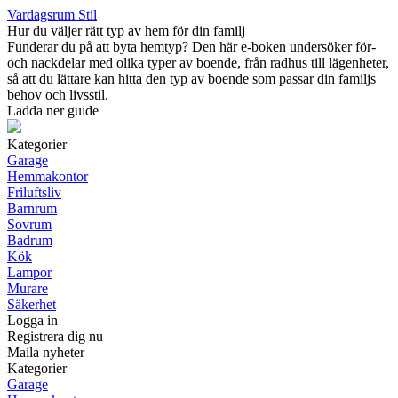
Vardagsrum Stil
Hur du väljer rätt typ av hem för din familj
Funderar du på att byta hemtyp? Den här e-boken undersöker för-
och nackdelar med olika typer av boende, från radhus till lägenheter,
så att du lättare kan hitta den typ av boende som passar din familjs
behov och livsstil.
Ladda ner guide
Kategorier
Garage
Hemmakontor
Friluftsliv
Barnrum
Sovrum
Badrum
Kök
Lampor
Murare
Säkerhet
Logga in
Registrera dig nu
Maila nyheter
Kategorier
Garage