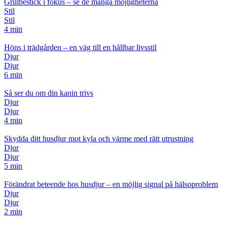
Grillbestick i fokus – se de många möjligheterna
Stil
Stil
4 min
Höns i trädgården – en väg till en hållbar livsstil
Djur
Djur
6 min
Så ser du om din kanin trivs
Djur
Djur
4 min
Skydda ditt husdjur mot kyla och värme med rätt utrustning
Djur
Djur
5 min
Förändrat beteende hos husdjur – en möjlig signal på hälsoproblem
Djur
Djur
2 min