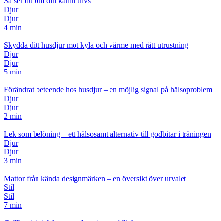
Så ser du om din kanin trivs
Djur
Djur
4 min
Skydda ditt husdjur mot kyla och värme med rätt utrustning
Djur
Djur
5 min
Förändrat beteende hos husdjur – en möjlig signal på hälsoproblem
Djur
Djur
2 min
Lek som belöning – ett hälsosamt alternativ till godbitar i träningen
Djur
Djur
3 min
Mattor från kända designmärken – en översikt över urvalet
Stil
Stil
7 min