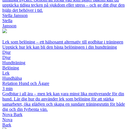
upptäcka tidiga tecken på sjukdom eller stress – och ge ditt djur den
hjälp det behöver i tid.
Stella Jansson
Stella
Jansson
Lek som belöning – ett hälsosamt alternativ till godbitar i träningen
Upptäck hur lek kan bli den bästa belöningen i din hundträning
Djur
Djur
Hundträning
Belöning
Lek
Hundhälsa
Relation Hund och Ägare
3 min
Godbitar i all ära – men lek kan vara minst lika motiverande för din
hund. Lär dig hur du använder lek som belöning för att stärka
samarbetet, öka glädjen och skapa en sundare träningsrutin för både
dig och din fyrbenta vän.
Nova Bark
Nova
Bark