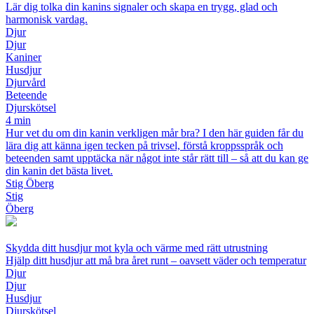
Lär dig tolka din kanins signaler och skapa en trygg, glad och
harmonisk vardag.
Djur
Djur
Kaniner
Husdjur
Djurvård
Beteende
Djurskötsel
4 min
Hur vet du om din kanin verkligen mår bra? I den här guiden får du
lära dig att känna igen tecken på trivsel, förstå kroppsspråk och
beteenden samt upptäcka när något inte står rätt till – så att du kan ge
din kanin det bästa livet.
Stig Öberg
Stig
Öberg
Skydda ditt husdjur mot kyla och värme med rätt utrustning
Hjälp ditt husdjur att må bra året runt – oavsett väder och temperatur
Djur
Djur
Husdjur
Djurskötsel