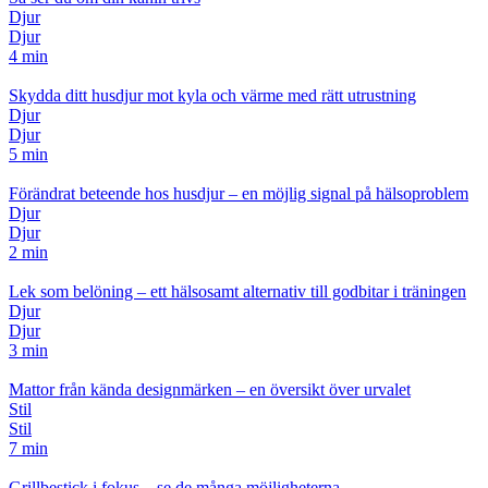
Djur
Djur
4 min
Skydda ditt husdjur mot kyla och värme med rätt utrustning
Djur
Djur
5 min
Förändrat beteende hos husdjur – en möjlig signal på hälsoproblem
Djur
Djur
2 min
Lek som belöning – ett hälsosamt alternativ till godbitar i träningen
Djur
Djur
3 min
Mattor från kända designmärken – en översikt över urvalet
Stil
Stil
7 min
Grillbestick i fokus – se de många möjligheterna