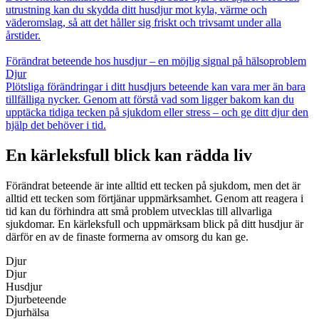
utrustning kan du skydda ditt husdjur mot kyla, värme och
väderomslag, så att det håller sig friskt och trivsamt under alla
årstider.
Förändrat beteende hos husdjur – en möjlig signal på hälsoproblem
Djur
Plötsliga förändringar i ditt husdjurs beteende kan vara mer än bara
tillfälliga nycker. Genom att förstå vad som ligger bakom kan du
upptäcka tidiga tecken på sjukdom eller stress – och ge ditt djur den
hjälp det behöver i tid.
En kärleksfull blick kan rädda liv
Förändrat beteende är inte alltid ett tecken på sjukdom, men det är
alltid ett tecken som förtjänar uppmärksamhet. Genom att reagera i
tid kan du förhindra att små problem utvecklas till allvarliga
sjukdomar. En kärleksfull och uppmärksam blick på ditt husdjur är
därför en av de finaste formerna av omsorg du kan ge.
Djur
Djur
Husdjur
Djurbeteende
Djurhälsa