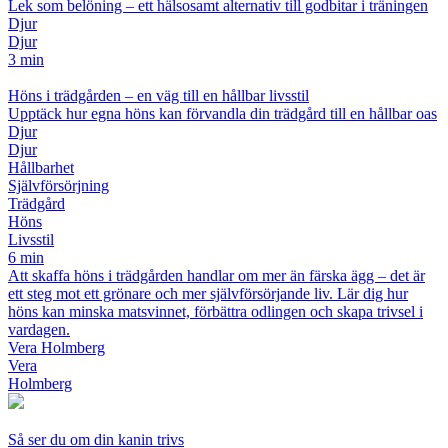
Lek som belöning – ett hälsosamt alternativ till godbitar i träningen
Djur
Djur
3 min
Höns i trädgården – en väg till en hållbar livsstil
Upptäck hur egna höns kan förvandla din trädgård till en hållbar oas
Djur
Djur
Hållbarhet
Självförsörjning
Trädgård
Höns
Livsstil
6 min
Att skaffa höns i trädgården handlar om mer än färska ägg – det är
ett steg mot ett grönare och mer självförsörjande liv. Lär dig hur
höns kan minska matsvinnet, förbättra odlingen och skapa trivsel i
vardagen.
Vera Holmberg
Vera
Holmberg
Så ser du om din kanin trivs