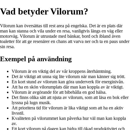
Vad betyder Vilorum?
Vilorum kan översättas till rest area på engelska. Det är en plats där
man kan stanna och vila under en resa, vanligtvis längs en väg eller
motorväg. Vilorum är utrustade med bänkar, bord och ibland även
toaletter för att ge resenärer en chans att varva ner och ta en paus under
sin resa.
Exempel på användning
Vilorum är en viktig del av vår kroppens återhämtning.
Det är viktigt att unna sig lite vilorum när man känner sig trött.
En kort stund av vilorum kan göra underverk för energinivån.
Att ha en skön vilorumplats där man kan koppla av är viktigt.
Vilorum är avgörande för att bibehålla en god hälsa.
Det finns olika sätt att njuta av vilorum, som att läsa en bok eller
lyssna på lugn musik.
Att prioritera tid för vilorum är lika viktigt som att ha en aktiv
livsstil.
Kvaliteten på vilorummet kan påverka hur väl man kan koppla
av.
Ett kort vilorum på dagen kan bidra till ökad produktivitet och