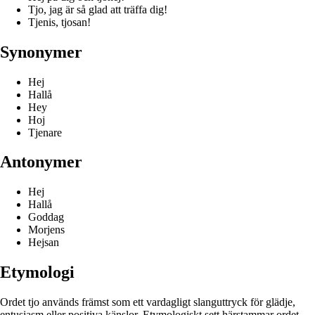
Tjo, jag är så glad att träffa dig!
Tjenis, tjosan!
Synonymer
Hej
Hallå
Hey
Hoj
Tjenare
Antonymer
Hej
Hallå
Goddag
Morjens
Hejsan
Etymologi
Ordet tjo används främst som ett vardagligt slanguttryck för glädje,
entusiasm eller positiva känslor. Etymologiskt sett härstammar ordet