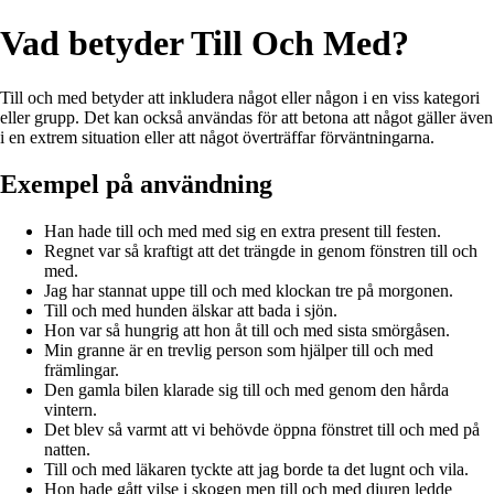
Vad betyder Till Och Med?
Till och med betyder att inkludera något eller någon i en viss kategori
eller grupp. Det kan också användas för att betona att något gäller även
i en extrem situation eller att något överträffar förväntningarna.
Exempel på användning
Han hade till och med med sig en extra present till festen.
Regnet var så kraftigt att det trängde in genom fönstren till och
med.
Jag har stannat uppe till och med klockan tre på morgonen.
Till och med hunden älskar att bada i sjön.
Hon var så hungrig att hon åt till och med sista smörgåsen.
Min granne är en trevlig person som hjälper till och med
främlingar.
Den gamla bilen klarade sig till och med genom den hårda
vintern.
Det blev så varmt att vi behövde öppna fönstret till och med på
natten.
Till och med läkaren tyckte att jag borde ta det lugnt och vila.
Hon hade gått vilse i skogen men till och med djuren ledde