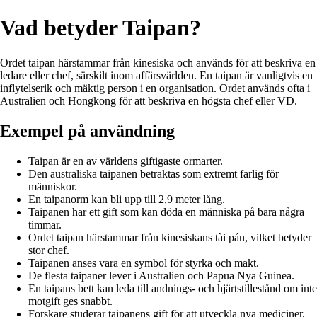
Vad betyder Taipan?
Ordet taipan härstammar från kinesiska och används för att beskriva en
ledare eller chef, särskilt inom affärsvärlden. En taipan är vanligtvis en
inflytelserik och mäktig person i en organisation. Ordet används ofta i
Australien och Hongkong för att beskriva en högsta chef eller VD.
Exempel på användning
Taipan är en av världens giftigaste ormarter.
Den australiska taipanen betraktas som extremt farlig för
människor.
En taipanorm kan bli upp till 2,9 meter lång.
Taipanen har ett gift som kan döda en människa på bara några
timmar.
Ordet taipan härstammar från kinesiskans tài pán, vilket betyder
stor chef.
Taipanen anses vara en symbol för styrka och makt.
De flesta taipaner lever i Australien och Papua Nya Guinea.
En taipans bett kan leda till andnings- och hjärtstillestånd om inte
motgift ges snabbt.
Forskare studerar taipanens gift för att utveckla nya mediciner.