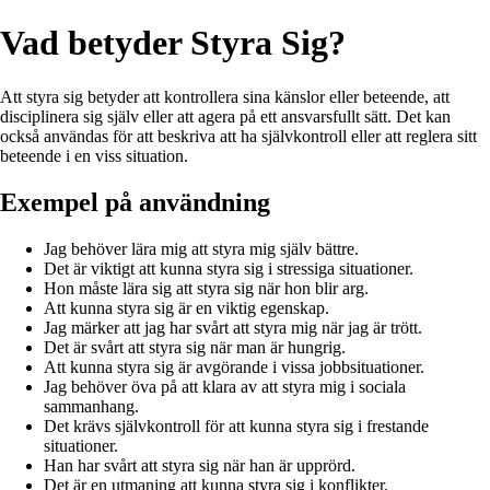
Vad betyder Styra Sig?
Att styra sig betyder att kontrollera sina känslor eller beteende, att
disciplinera sig själv eller att agera på ett ansvarsfullt sätt. Det kan
också användas för att beskriva att ha självkontroll eller att reglera sitt
beteende i en viss situation.
Exempel på användning
Jag behöver lära mig att styra mig själv bättre.
Det är viktigt att kunna styra sig i stressiga situationer.
Hon måste lära sig att styra sig när hon blir arg.
Att kunna styra sig är en viktig egenskap.
Jag märker att jag har svårt att styra mig när jag är trött.
Det är svårt att styra sig när man är hungrig.
Att kunna styra sig är avgörande i vissa jobbsituationer.
Jag behöver öva på att klara av att styra mig i sociala
sammanhang.
Det krävs självkontroll för att kunna styra sig i frestande
situationer.
Han har svårt att styra sig när han är upprörd.
Det är en utmaning att kunna styra sig i konflikter.