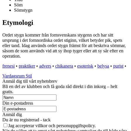
Söm
Sömstygn
Etymologi
Ordet stygn kommer från fornsvenskans stygenn och har sitt
ursprung i det fornnordiska ordet stiginn, vilket betyder pik, spets
eller tand. Idag används ordet stygn främst för att beskriva sömmar,
såsom de som används vid att sy ihop tyger eller att sy sår efter en
operation.
frenesi
•
praktiker
•
advers
•
chikanera
•
esoterisk
•
belysa
•
purist
•
Vardagsrum Stil
Anmäl dig till vårt nyhetsbrev
Bli en del av klubben och få goda råd direkt i din inkorg – helt
gratis.
Din e-postadress
Anmäl dig
Du är nu registrerad - tack
Jag accepterar villkor och personuppgiftspolicy.
När du väljer att ta emot vårt nyhetsbrev samtycker du till både våra