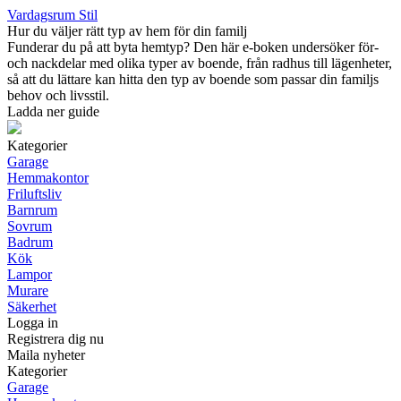
Vardagsrum Stil
Hur du väljer rätt typ av hem för din familj
Funderar du på att byta hemtyp? Den här e-boken undersöker för-
och nackdelar med olika typer av boende, från radhus till lägenheter,
så att du lättare kan hitta den typ av boende som passar din familjs
behov och livsstil.
Ladda ner guide
Kategorier
Garage
Hemmakontor
Friluftsliv
Barnrum
Sovrum
Badrum
Kök
Lampor
Murare
Säkerhet
Logga in
Registrera dig nu
Maila nyheter
Kategorier
Garage