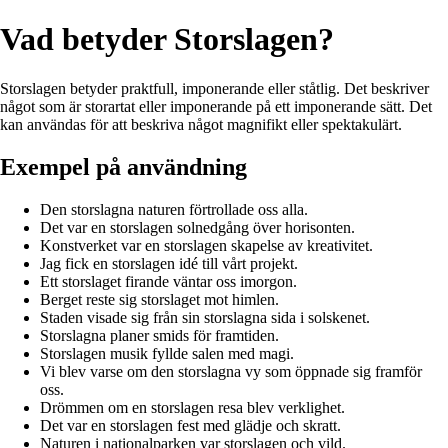
Vad betyder Storslagen?
Storslagen betyder praktfull, imponerande eller ståtlig. Det beskriver
något som är storartat eller imponerande på ett imponerande sätt. Det
kan användas för att beskriva något magnifikt eller spektakulärt.
Exempel på användning
Den storslagna naturen förtrollade oss alla.
Det var en storslagen solnedgång över horisonten.
Konstverket var en storslagen skapelse av kreativitet.
Jag fick en storslagen idé till vårt projekt.
Ett storslaget firande väntar oss imorgon.
Berget reste sig storslaget mot himlen.
Staden visade sig från sin storslagna sida i solskenet.
Storslagna planer smids för framtiden.
Storslagen musik fyllde salen med magi.
Vi blev varse om den storslagna vy som öppnade sig framför
oss.
Drömmen om en storslagen resa blev verklighet.
Det var en storslagen fest med glädje och skratt.
Naturen i nationalparken var storslagen och vild.