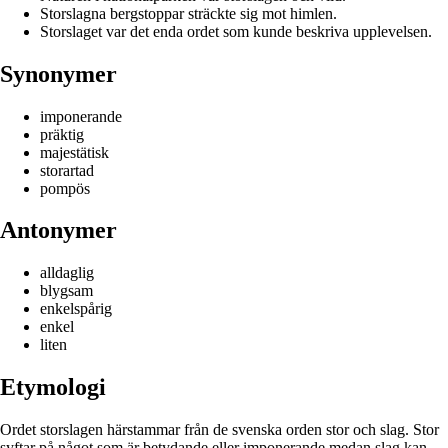
Storslagna bergstoppar sträckte sig mot himlen.
Storslaget var det enda ordet som kunde beskriva upplevelsen.
Synonymer
imponerande
präktig
majestätisk
storartad
pompös
Antonymer
alldaglig
blygsam
enkelspårig
enkel
liten
Etymologi
Ordet storslagen härstammar från de svenska orden stor och slag. Stor
syftar på något som är betydande eller imponerande medan slag kan