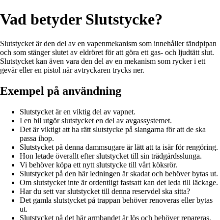
Vad betyder Slutstycke?
Slutstycket är den del av en vapenmekanism som innehåller tändpipan
och som stänger slutet av eldröret för att göra ett gas- och ljudtätt slut.
Slutstycket kan även vara den del av en mekanism som rycker i ett
gevär eller en pistol när avtryckaren trycks ner.
Exempel på användning
Slutstycket är en viktig del av vapnet.
I en bil utgör slutstycket en del av avgassystemet.
Det är viktigt att ha rätt slutstycke på slangarna för att de ska
passa ihop.
Slutstycket på denna dammsugare är lätt att ta isär för rengöring.
Hon letade överallt efter slutstycket till sin trädgårdsslunga.
Vi behöver köpa ett nytt slutstycke till vårt köksrör.
Slutstycket på den här ledningen är skadat och behöver bytas ut.
Om slutstycket inte är ordentligt fastsatt kan det leda till läckage.
Har du sett var slutstycket till denna reservdel ska sitta?
Det gamla slutstycket på trappan behöver renoveras eller bytas
ut.
Slutstycket på det här armbandet är lös och behöver repareras.