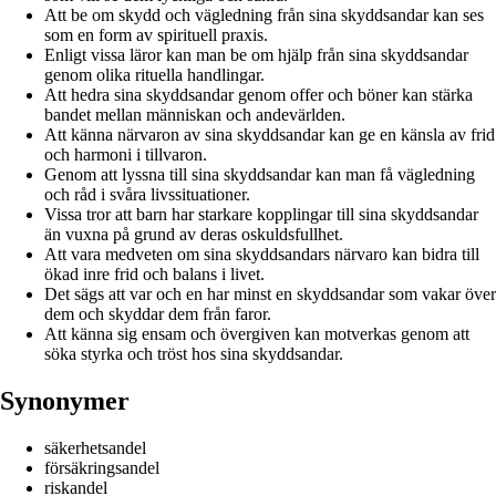
Att be om skydd och vägledning från sina skyddsandar kan ses
som en form av spirituell praxis.
Enligt vissa läror kan man be om hjälp från sina skyddsandar
genom olika rituella handlingar.
Att hedra sina skyddsandar genom offer och böner kan stärka
bandet mellan människan och andevärlden.
Att känna närvaron av sina skyddsandar kan ge en känsla av frid
och harmoni i tillvaron.
Genom att lyssna till sina skyddsandar kan man få vägledning
och råd i svåra livssituationer.
Vissa tror att barn har starkare kopplingar till sina skyddsandar
än vuxna på grund av deras oskuldsfullhet.
Att vara medveten om sina skyddsandars närvaro kan bidra till
ökad inre frid och balans i livet.
Det sägs att var och en har minst en skyddsandar som vakar över
dem och skyddar dem från faror.
Att känna sig ensam och övergiven kan motverkas genom att
söka styrka och tröst hos sina skyddsandar.
Synonymer
säkerhetsandel
försäkringsandel
riskandel