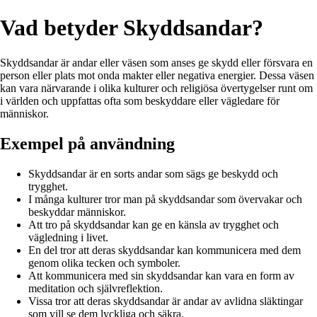
Vad betyder Skyddsandar?
Skyddsandar är andar eller väsen som anses ge skydd eller försvara en
person eller plats mot onda makter eller negativa energier. Dessa väsen
kan vara närvarande i olika kulturer och religiösa övertygelser runt om
i världen och uppfattas ofta som beskyddare eller vägledare för
människor.
Exempel på användning
Skyddsandar är en sorts andar som sägs ge beskydd och
trygghet.
I många kulturer tror man på skyddsandar som övervakar och
beskyddar människor.
Att tro på skyddsandar kan ge en känsla av trygghet och
vägledning i livet.
En del tror att deras skyddsandar kan kommunicera med dem
genom olika tecken och symboler.
Att kommunicera med sin skyddsandar kan vara en form av
meditation och självreflektion.
Vissa tror att deras skyddsandar är andar av avlidna släktingar
som vill se dem lyckliga och säkra.