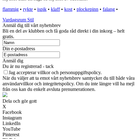
flammig
•
rykte
•
ispik
•
klaff
•
kost
•
plockepinn
•
falang
•
Vardagsrum Stil
Anmäl dig till vårt nyhetsbrev
Bli en del av klubben och få goda råd direkt i din inkorg – helt
gratis.
Din e-postadress
Anmäl dig
Du är nu registrerad - tack
Jag accepterar villkor och personuppgiftspolicy.
När du väljer att ta emot vårt nyhetsbrev samtycker du till både våra
användarvillkor och integritetspolicy. Om du inte längre vill ha mejl
från oss kan du enkelt avsluta prenumerationen.
Dela och gör gott
X
Facebook
Instagram
LinkedIn
YouTube
Pinterest