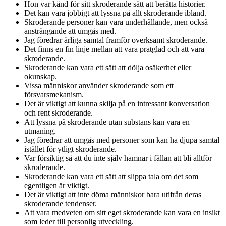
Hon var känd för sitt skroderande sätt att berätta historier.
Det kan vara jobbigt att lyssna på allt skroderande ibland.
Skroderande personer kan vara underhållande, men också
ansträngande att umgås med.
Jag föredrar ärliga samtal framför overksamt skroderande.
Det finns en fin linje mellan att vara pratglad och att vara
skroderande.
Skroderande kan vara ett sätt att dölja osäkerhet eller
okunskap.
Vissa människor använder skroderande som ett
försvarsmekanism.
Det är viktigt att kunna skilja på en intressant konversation
och rent skroderande.
Att lyssna på skroderande utan substans kan vara en
utmaning.
Jag föredrar att umgås med personer som kan ha djupa samtal
istället för ytligt skroderande.
Var försiktig så att du inte själv hamnar i fällan att bli alltför
skroderande.
Skroderande kan vara ett sätt att slippa tala om det som
egentligen är viktigt.
Det är viktigt att inte döma människor bara utifrån deras
skroderande tendenser.
Att vara medveten om sitt eget skroderande kan vara en insikt
som leder till personlig utveckling.