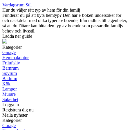
Vardagsrum Stil
Hur du väljer rätt typ av hem för din familj
Funderar du på att byta hemtyp? Den här e-boken undersöker för-
och nackdelar med olika typer av boende, från radhus till lägenheter,
så att du lättare kan hitta den typ av boende som passar din familjs
behov och livsstil.
Ladda ner guide
Kategorier
Garage
Hemmakontor
Friluftsliv
Barnrum
Sovrum
Badrum
Kök
Lampor
Murare
Säkerhet
Logga in
Registrera dig nu
Maila nyheter
Kategorier
Garage