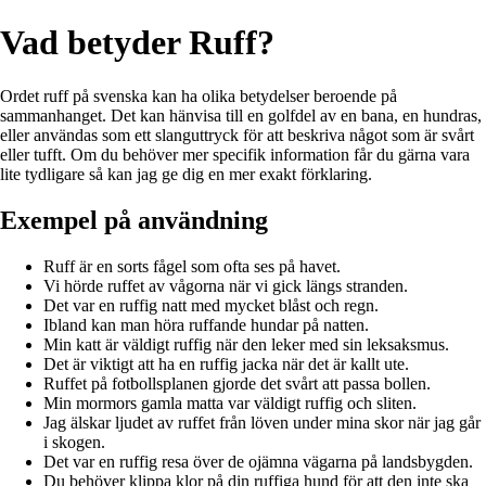
Vad betyder Ruff?
Ordet ruff på svenska kan ha olika betydelser beroende på
sammanhanget. Det kan hänvisa till en golfdel av en bana, en hundras,
eller användas som ett slanguttryck för att beskriva något som är svårt
eller tufft. Om du behöver mer specifik information får du gärna vara
lite tydligare så kan jag ge dig en mer exakt förklaring.
Exempel på användning
Ruff är en sorts fågel som ofta ses på havet.
Vi hörde ruffet av vågorna när vi gick längs stranden.
Det var en ruffig natt med mycket blåst och regn.
Ibland kan man höra ruffande hundar på natten.
Min katt är väldigt ruffig när den leker med sin leksaksmus.
Det är viktigt att ha en ruffig jacka när det är kallt ute.
Ruffet på fotbollsplanen gjorde det svårt att passa bollen.
Min mormors gamla matta var väldigt ruffig och sliten.
Jag älskar ljudet av ruffet från löven under mina skor när jag går
i skogen.
Det var en ruffig resa över de ojämna vägarna på landsbygden.
Du behöver klippa klor på din ruffiga hund för att den inte ska