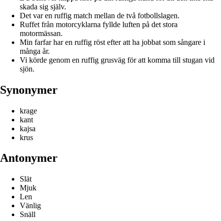
skada sig själv.
Det var en ruffig match mellan de två fotbollslagen.
Ruffet från motorcyklarna fyllde luften på det stora
motormässan.
Min farfar har en ruffig röst efter att ha jobbat som sångare i
många år.
Vi körde genom en ruffig grusväg för att komma till stugan vid
sjön.
Synonymer
krage
kant
kajsa
krus
Antonymer
Slät
Mjuk
Len
Vänlig
Snäll