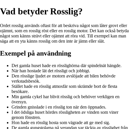
Vad betyder Rosslig?
Ordet rosslig används oftast för att beskriva något som låter grovt eller
ojämnt, som en rosslig röst eller en rosslig motor. Det kan också betyda
något som känns strävt eller ojämnt att röra vid. Till exempel kan man
säga att en yta känns rosslig om den inte är jämn eller slät.
Exempel på användning
Det gamla huset hade en rösslighörna där spindelnät hängde.
När han hostade lät det rössligt och jobbigt.
Den rösslige ljudet av motorn avslöjade att bilen behövde
verkstadsbesök.
Stället hade en rösslig atmosfär som skrämde bort de flesta
besökare.
Min gamla cykel har blivit rösslig och behöver verkligen en
översyn.
Grinden gnisslade i en rösslig ton när den öppnades.
I det ödsliga huset hördes rössligheten av vinden som viner
genom fönstren.
Hon hade en rösslig hosta som vägrade att ge med sig.
De gamla gungstolarna på verandan var täckta av rösslighet från