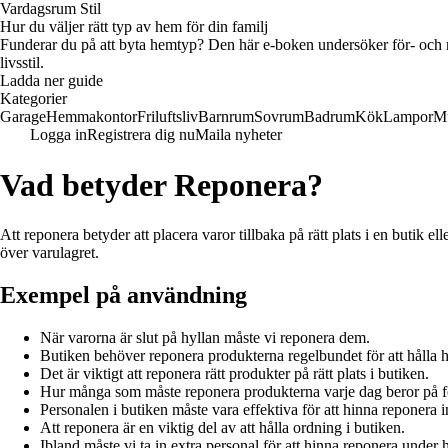
Vardagsrum Stil
Hur du väljer rätt typ av hem för din familj
Funderar du på att byta hemtyp? Den här e-boken undersöker för- och na
livsstil.
Ladda ner guide
Kategorier
Garage
Hemmakontor
Friluftsliv
Barnrum
Sovrum
Badrum
Kök
Lampor
M
Logga in
Registrera dig nu
Maila nyheter
Vad betyder Reponera?
Att reponera betyder att placera varor tillbaka på rätt plats i en butik ell
över varulagret.
Exempel på användning
När varorna är slut på hyllan måste vi reponera dem.
Butiken behöver reponera produkterna regelbundet för att hålla hy
Det är viktigt att reponera rätt produkter på rätt plats i butiken.
Hur många som måste reponera produkterna varje dag beror på f
Personalen i butiken måste vara effektiva för att hinna reponera
Att reponera är en viktig del av att hålla ordning i butiken.
Ibland måste vi ta in extra personal för att hinna reponera under