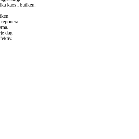
ika kaos i butiken.
tiken.
t reponera.
erna.
rje dag.
fektiv.