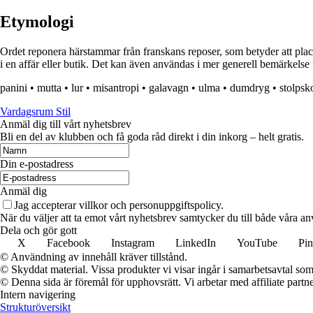
Etymologi
Ordet reponera härstammar från franskans reposer, som betyder att placera
i en affär eller butik. Det kan även användas i mer generell bemärkelse 
panini
•
mutta
•
lur
•
misantropi
•
galavagn
•
ulma
•
dumdryg
•
stolpsko
Vardagsrum Stil
Anmäl dig till vårt nyhetsbrev
Bli en del av klubben och få goda råd direkt i din inkorg – helt gratis.
Din e-postadress
Anmäl dig
Jag accepterar villkor och personuppgiftspolicy.
När du väljer att ta emot vårt nyhetsbrev samtycker du till både våra an
Dela och gör gott
X
Facebook
Instagram
LinkedIn
YouTube
Pin
© Användning av innehåll kräver tillstånd.
© Skyddat material. Vissa produkter vi visar ingår i samarbetsavtal so
© Denna sida är föremål för upphovsrätt. Vi arbetar med affiliate partner
Intern navigering
Strukturöversikt