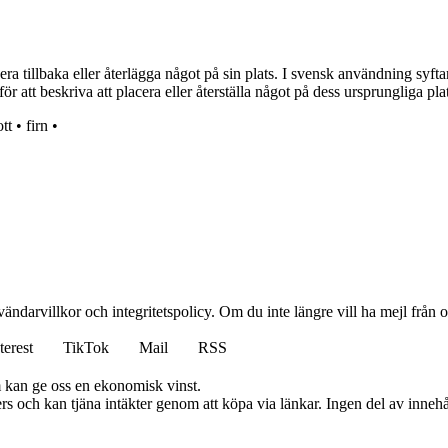
 tillbaka eller återlägga något på sin plats. I svensk användning syftar r
för att beskriva att placera eller återställa något på dess ursprungliga 
tt
•
firn
•
vändarvillkor och integritetspolicy. Om du inte längre vill ha mejl från
terest
TikTok
Mail
RSS
m kan ge oss en ekonomisk vinst.
s och kan tjäna intäkter genom att köpa via länkar. Ingen del av innehåll