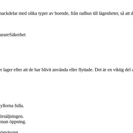
ckdelar med olika typer av boende, från radhus till lägenheter, så att 
urare
Säkerhet
er lager efter att de har blivit använda eller flyttade. Det är en viktig de
llorna fulla.
örsäljningen.
 innan öppning.
 högsäsong.