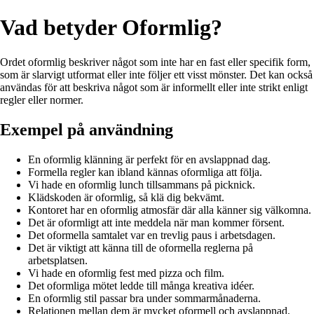
Vad betyder Oformlig?
Ordet oformlig beskriver något som inte har en fast eller specifik form,
som är slarvigt utformat eller inte följer ett visst mönster. Det kan också
användas för att beskriva något som är informellt eller inte strikt enligt
regler eller normer.
Exempel på användning
En oformlig klänning är perfekt för en avslappnad dag.
Formella regler kan ibland kännas oformliga att följa.
Vi hade en oformlig lunch tillsammans på picknick.
Klädskoden är oformlig, så klä dig bekvämt.
Kontoret har en oformlig atmosfär där alla känner sig välkomna.
Det är oformligt att inte meddela när man kommer försent.
Det oformella samtalet var en trevlig paus i arbetsdagen.
Det är viktigt att känna till de oformella reglerna på
arbetsplatsen.
Vi hade en oformlig fest med pizza och film.
Det oformliga mötet ledde till många kreativa idéer.
En oformlig stil passar bra under sommarmånaderna.
Relationen mellan dem är mycket oformell och avslappnad.