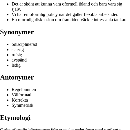
Det är skönt att kunna vara oformell ibland och bara vara sig
själv.
Vi har en oformlig policy när det gäller flexibla arbetstider.
En oformlig diskussion om framtiden väckte intressanta tankar.
Synonymer
odisciplinerad
slarvig
rufsig
avspänd
ledig
Antonymer
Regelbunden
Välformad
Korrekta
Symmetrisk
Etymologi
Ordet oformlig härstammar från svenska ordet form med prefixet o-