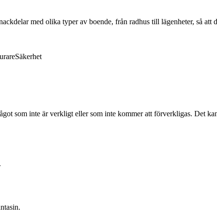
ckdelar med olika typer av boende, från radhus till lägenheter, så att 
urare
Säkerhet
 något som inte är verkligt eller som inte kommer att förverkligas. Det 
.
ntasin.