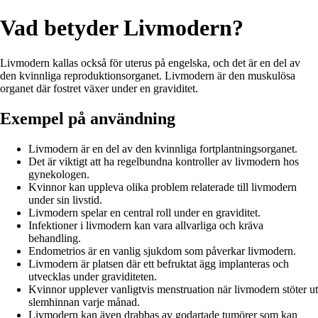
Vad betyder Livmodern?
Livmodern kallas också för uterus på engelska, och det är en del av
den kvinnliga reproduktionsorganet. Livmodern är den muskulösa
organet där fostret växer under en graviditet.
Exempel på användning
Livmodern är en del av den kvinnliga fortplantningsorganet.
Det är viktigt att ha regelbundna kontroller av livmodern hos
gynekologen.
Kvinnor kan uppleva olika problem relaterade till livmodern
under sin livstid.
Livmodern spelar en central roll under en graviditet.
Infektioner i livmodern kan vara allvarliga och kräva
behandling.
Endometrios är en vanlig sjukdom som påverkar livmodern.
Livmodern är platsen där ett befruktat ägg implanteras och
utvecklas under graviditeten.
Kvinnor upplever vanligtvis menstruation när livmodern stöter ut
slemhinnan varje månad.
Livmodern kan även drabbas av godartade tumörer som kan