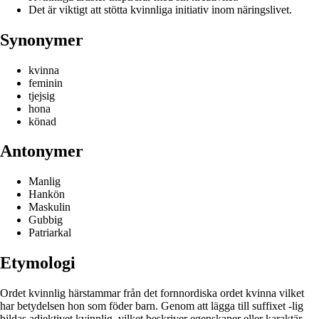
Det är viktigt att stötta kvinnliga initiativ inom näringslivet.
Synonymer
kvinna
feminin
tjejsig
hona
könad
Antonymer
Manlig
Hankön
Maskulin
Gubbig
Patriarkal
Etymologi
Ordet kvinnlig härstammar från det fornnordiska ordet kvinna vilket
har betydelsen hon som föder barn. Genom att lägga till suffixet -lig
bildas adjektivet kvinnlig, vilket beskriver egenskaper eller karaktär