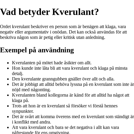
Vad betyder Kverulant?
Ordet kverulant beskriver en person som är benägen att klaga, vara
negativ eller argumentativ i onödan. Det kan också användas för att
beskriva någon som är petig eller kritisk utan anledning.
Exempel på användning
Kverulanten på mötet hade åsikter om allt.
Hon kunde inte låta bli att vara kverulant och klaga på minsta
detalj.
Den kverulante granngubben gnäller över allt och alla.
Det är jobbigt att alltid behöva lyssna på en kverulant som inte är
nöjd med någonting.
Kverulanten bland kollegorna är känd för att alltid ha något att
klaga på.
Trots att hon är en kverulant så försöker vi förstå hennes
synpunkter.
Det är svårt att komma överens med en kverulant som ständigt är
i konflikt med andra.
Att vara kverulant och bara se det negativa i allt kan vara
påfrestande för ens omgivning.