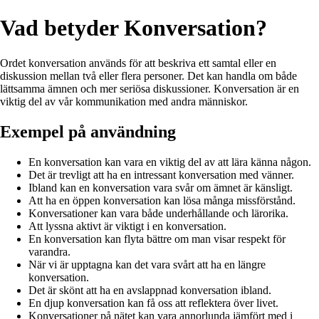
Vad betyder Konversation?
Ordet konversation används för att beskriva ett samtal eller en
diskussion mellan två eller flera personer. Det kan handla om både
lättsamma ämnen och mer seriösa diskussioner. Konversation är en
viktig del av vår kommunikation med andra människor.
Exempel på användning
En konversation kan vara en viktig del av att lära känna någon.
Det är trevligt att ha en intressant konversation med vänner.
Ibland kan en konversation vara svår om ämnet är känsligt.
Att ha en öppen konversation kan lösa många missförstånd.
Konversationer kan vara både underhållande och lärorika.
Att lyssna aktivt är viktigt i en konversation.
En konversation kan flyta bättre om man visar respekt för
varandra.
När vi är upptagna kan det vara svårt att ha en längre
konversation.
Det är skönt att ha en avslappnad konversation ibland.
En djup konversation kan få oss att reflektera över livet.
Konversationer på nätet kan vara annorlunda jämfört med i