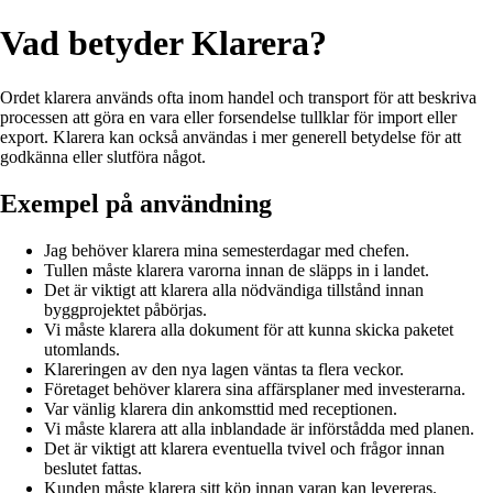
Vad betyder Klarera?
Ordet klarera används ofta inom handel och transport för att beskriva
processen att göra en vara eller forsendelse tullklar för import eller
export. Klarera kan också användas i mer generell betydelse för att
godkänna eller slutföra något.
Exempel på användning
Jag behöver klarera mina semesterdagar med chefen.
Tullen måste klarera varorna innan de släpps in i landet.
Det är viktigt att klarera alla nödvändiga tillstånd innan
byggprojektet påbörjas.
Vi måste klarera alla dokument för att kunna skicka paketet
utomlands.
Klareringen av den nya lagen väntas ta flera veckor.
Företaget behöver klarera sina affärsplaner med investerarna.
Var vänlig klarera din ankomsttid med receptionen.
Vi måste klarera att alla inblandade är införstådda med planen.
Det är viktigt att klarera eventuella tvivel och frågor innan
beslutet fattas.
Kunden måste klarera sitt köp innan varan kan levereras.