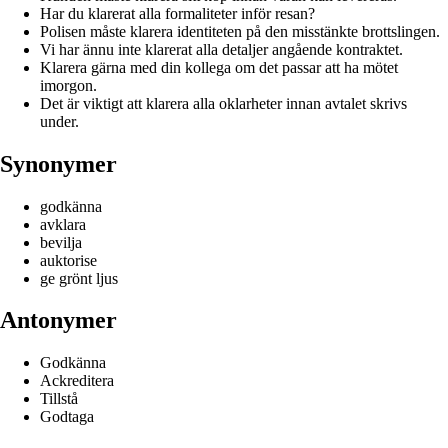
Har du klarerat alla formaliteter inför resan?
Polisen måste klarera identiteten på den misstänkte brottslingen.
Vi har ännu inte klarerat alla detaljer angående kontraktet.
Klarera gärna med din kollega om det passar att ha mötet
imorgon.
Det är viktigt att klarera alla oklarheter innan avtalet skrivs
under.
Synonymer
godkänna
avklara
bevilja
auktorise
ge grönt ljus
Antonymer
Godkänna
Ackreditera
Tillstå
Godtaga