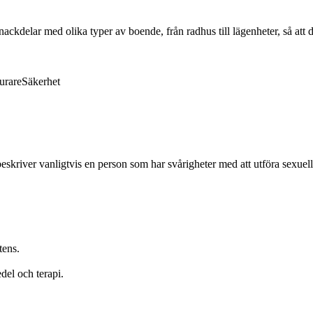
ckdelar med olika typer av boende, från radhus till lägenheter, så att 
urare
Säkerhet
eskriver vanligtvis en person som har svårigheter med att utföra sexuel
tens.
del och terapi.