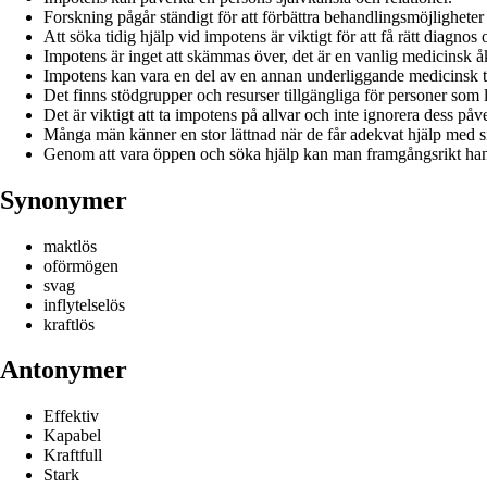
Forskning pågår ständigt för att förbättra behandlingsmöjligheter
Att söka tidig hjälp vid impotens är viktigt för att få rätt diagnos
Impotens är inget att skämmas över, det är en vanlig medicinsk
Impotens kan vara en del av en annan underliggande medicinsk ti
Det finns stödgrupper och resurser tillgängliga för personer som 
Det är viktigt att ta impotens på allvar och inte ignorera dess påv
Många män känner en stor lättnad när de får adekvat hjälp med s
Genom att vara öppen och söka hjälp kan man framgångsrikt han
Synonymer
maktlös
oförmögen
svag
inflytelselös
kraftlös
Antonymer
Effektiv
Kapabel
Kraftfull
Stark