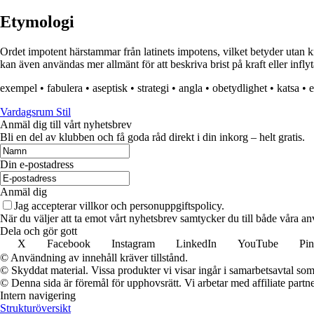
Etymologi
Ordet impotent härstammar från latinets impotens, vilket betyder utan k
kan även användas mer allmänt för att beskriva brist på kraft eller inf
exempel
•
fabulera
•
aseptisk
•
strategi
•
angla
•
obetydlighet
•
katsa
•
Vardagsrum Stil
Anmäl dig till vårt nyhetsbrev
Bli en del av klubben och få goda råd direkt i din inkorg – helt gratis.
Din e-postadress
Anmäl dig
Jag accepterar villkor och personuppgiftspolicy.
När du väljer att ta emot vårt nyhetsbrev samtycker du till både våra an
Dela och gör gott
X
Facebook
Instagram
LinkedIn
YouTube
Pin
© Användning av innehåll kräver tillstånd.
© Skyddat material. Vissa produkter vi visar ingår i samarbetsavtal so
© Denna sida är föremål för upphovsrätt. Vi arbetar med affiliate partner
Intern navigering
Strukturöversikt