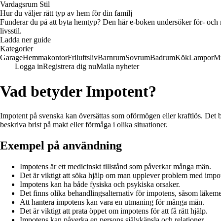
Vardagsrum Stil
Hur du väljer rätt typ av hem för din familj
Funderar du på att byta hemtyp? Den här e-boken undersöker för- och na
livsstil.
Ladda ner guide
Kategorier
Garage
Hemmakontor
Friluftsliv
Barnrum
Sovrum
Badrum
Kök
Lampor
M
Logga in
Registrera dig nu
Maila nyheter
Vad betyder Impotent?
Impotent på svenska kan översättas som oförmögen eller kraftlös. Det b
beskriva brist på makt eller förmåga i olika situationer.
Exempel på användning
Impotens är ett medicinskt tillstånd som påverkar många män.
Det är viktigt att söka hjälp om man upplever problem med impo
Impotens kan ha både fysiska och psykiska orsaker.
Det finns olika behandlingsalternativ för impotens, såsom läkeme
Att hantera impotens kan vara en utmaning för många män.
Det är viktigt att prata öppet om impotens för att få rätt hjälp.
Impotens kan påverka en persons självkänsla och relationer.