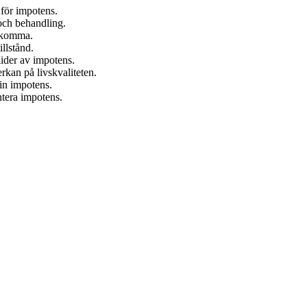
 för impotens.
 och behandling.
 åkomma.
llstånd.
lider av impotens.
erkan på livskvaliteten.
in impotens.
tera impotens.