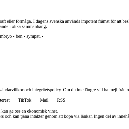
raft eller förmåga. I dagens svenska används impotent främst för att bes
lytande i olika sammanhang.
embryo
•
ben
•
sympati
•
vändarvillkor och integritetspolicy. Om du inte längre vill ha mejl från
terest
TikTok
Mail
RSS
m kan ge oss en ekonomisk vinst.
s och kan tjäna intäkter genom att köpa via länkar. Ingen del av innehåll