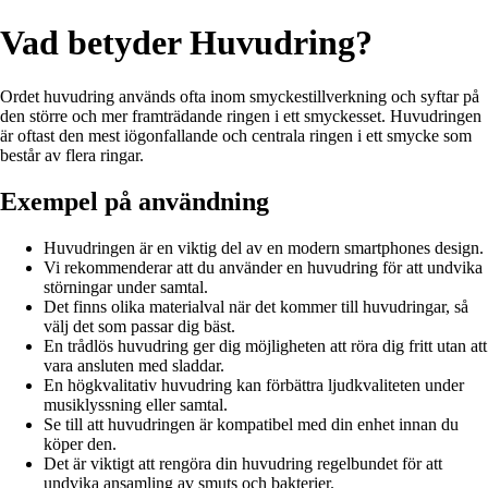
Vad betyder Huvudring?
Ordet huvudring används ofta inom smyckestillverkning och syftar på
den större och mer framträdande ringen i ett smyckesset. Huvudringen
är oftast den mest iögonfallande och centrala ringen i ett smycke som
består av flera ringar.
Exempel på användning
Huvudringen är en viktig del av en modern smartphones design.
Vi rekommenderar att du använder en huvudring för att undvika
störningar under samtal.
Det finns olika materialval när det kommer till huvudringar, så
välj det som passar dig bäst.
En trådlös huvudring ger dig möjligheten att röra dig fritt utan att
vara ansluten med sladdar.
En högkvalitativ huvudring kan förbättra ljudkvaliteten under
musiklyssning eller samtal.
Se till att huvudringen är kompatibel med din enhet innan du
köper den.
Det är viktigt att rengöra din huvudring regelbundet för att
undvika ansamling av smuts och bakterier.