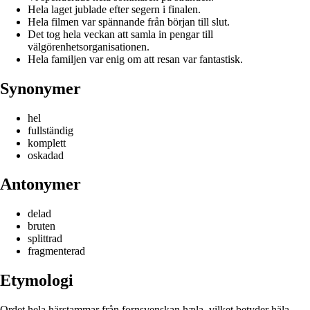
Hela laget jublade efter segern i finalen.
Hela filmen var spännande från början till slut.
Det tog hela veckan att samla in pengar till
välgörenhetsorganisationen.
Hela familjen var enig om att resan var fantastisk.
Synonymer
hel
fullständig
komplett
oskadad
Antonymer
delad
bruten
splittrad
fragmenterad
Etymologi
Ordet hela härstammar från fornsvenskan hæla, vilket betyder häla