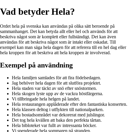
Vad betyder Hela?
Ordet hela på svenska kan användas på olika sätt beroende på
sammanhanget. Det kan betyda allt eller hel och används för att
beskriva något som är komplett eller fullständigt. Det kan även
användas för att beskriva något som är intakt eller oskadat. Till
exempel kan man säga hela dagen för att referera till en hel dag eller
hela kroppen för att beskriva att hela kroppen är involverad.
Exempel på användning
Hela familjen samlades för att fira födelsedagen.
Jag behöver hela dagen för att slutföra projektet.
Hela staden var täckt av snö efter snöstormen.
Hela skogen lyste upp av de vackra höstfärgerna.
Vi tillbringade hela helgen på landet.
Hela restaurangen applåderade efter den fantastiska konserten.
Hela klassen deltog i utflykten till nationalparken.
Hela bostadsområdet var dekorerat med julslingor.
Det tog hela kvällen att baka den perfekta tårtan.
Hela bibloteket var fullt av intressanta böcker.
Vi spenderade hela sommaren på stranden.