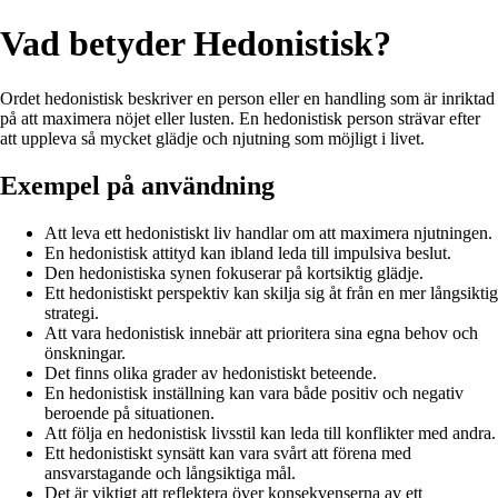
Vad betyder Hedonistisk?
Ordet hedonistisk beskriver en person eller en handling som är inriktad
på att maximera nöjet eller lusten. En hedonistisk person strävar efter
att uppleva så mycket glädje och njutning som möjligt i livet.
Exempel på användning
Att leva ett hedonistiskt liv handlar om att maximera njutningen.
En hedonistisk attityd kan ibland leda till impulsiva beslut.
Den hedonistiska synen fokuserar på kortsiktig glädje.
Ett hedonistiskt perspektiv kan skilja sig åt från en mer långsiktig
strategi.
Att vara hedonistisk innebär att prioritera sina egna behov och
önskningar.
Det finns olika grader av hedonistiskt beteende.
En hedonistisk inställning kan vara både positiv och negativ
beroende på situationen.
Att följa en hedonistisk livsstil kan leda till konflikter med andra.
Ett hedonistiskt synsätt kan vara svårt att förena med
ansvarstagande och långsiktiga mål.
Det är viktigt att reflektera över konsekvenserna av ett