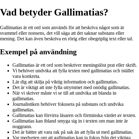
Vad betyder Gallimatias?
Gallimatias är ett ord som används för att beskriva något som är
svammel eller nonsens, det vill säga att det saknar substans eller
mening. Det kan även beskriva en rörig eller obegriplig text eller tal.
Exempel på användning
Gallimatias är ett ord som beskriver meningslöst prat eller skrift.
Vi behöver undvika att fylla texten med gallimatias och istället
vara konkreta.
Lär dig att skilja på viktig information och gallimatias.
Det är viktigt att inte fylla utrymmet med onödig gallimatias.
När vi skriver måste vi se till att undvika att blanda in
gallimatias.
Journalistiken behöver fokusera på substans och undvika
gallimatias.
Gallimatias kan förvirra läsaren och förminska värdet av texten.
Gallimatias kan ibland smyga sig in i texten om man inte är
noggrann.
Det är bättre att vara rak på sak än att fylla ut med gallimatias.
Var medveten om att gallimatias kan ta fokus från det viktiga