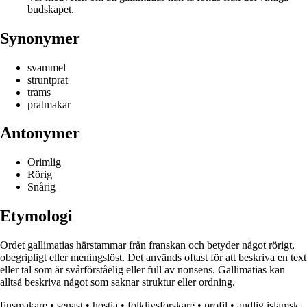
budskapet.
Synonymer
svammel
struntprat
trams
pratmakar
Antonymer
Orimlig
Rörig
Snårig
Etymologi
Ordet gallimatias härstammar från franskan och betyder något rörigt,
obegripligt eller meningslöst. Det används oftast för att beskriva en text
eller tal som är svårförståelig eller full av nonsens. Gallimatias kan
alltså beskriva något som saknar struktur eller ordning.
finsmakare
•
senast
•
hostia
•
folklivsforskare
•
profil
•
andlig islamsk