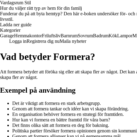
Vardagsrum Stil
Hur du väljer rätt typ av hem för din familj
Funderar du på att byta hemtyp? Den här e-boken undersöker för- och na
livsstil.
Ladda ner guide
Kategorier
Garage
Hemmakontor
Friluftsliv
Barnrum
Sovrum
Badrum
Kök
Lampor
M
Logga in
Registrera dig nu
Maila nyheter
Vad betyder Formera?
Att formera betyder att föröka sig eller att skapa fler av något. Det k
skapa fler av något.
Exempel på användning
Det är viktigt att formera en stark arbetsgrupp.
Genom att formera tankar och idéer kan vi skapa förändring.
En organisation behöver formera en strategi för framtiden.
Hur kan vi formera en bättre framtid för våra barn?
Det finns olika sätt att formera en deg för bakning.
Politiska partier försöker formera opinionen genom sin kommuni
Genom att formera allianser kan vi nå gemensamma mål.