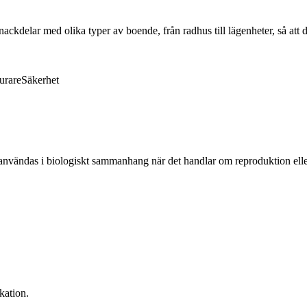
ckdelar med olika typer av boende, från radhus till lägenheter, så att 
urare
Säkerhet
an användas i biologiskt sammanhang när det handlar om reproduktion elle
kation.