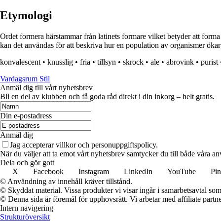
Etymologi
Ordet formera härstammar från latinets formare vilket betyder att forma e
kan det användas för att beskriva hur en population av organismer ökar 
konvalescent
•
knusslig
•
fria
•
tillsyn
•
skrock
•
ale
•
abrovink
•
purist
Vardagsrum Stil
Anmäl dig till vårt nyhetsbrev
Bli en del av klubben och få goda råd direkt i din inkorg – helt gratis.
Din e-postadress
Anmäl dig
Jag accepterar villkor och personuppgiftspolicy.
När du väljer att ta emot vårt nyhetsbrev samtycker du till både våra an
Dela och gör gott
X
Facebook
Instagram
LinkedIn
YouTube
Pin
© Användning av innehåll kräver tillstånd.
© Skyddat material. Vissa produkter vi visar ingår i samarbetsavtal so
© Denna sida är föremål för upphovsrätt. Vi arbetar med affiliate partner
Intern navigering
Strukturöversikt