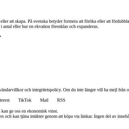
ller att skapa. På svenska betyder formera att föröka eller att fördubbla
i antal eller hur en ekvation förenklas och expanderas.
•
vändarvillkor och integritetspolicy. Om du inte längre vill ha mejl från
terest
TikTok
Mail
RSS
m kan ge oss en ekonomisk vinst.
s och kan tjäna intäkter genom att köpa via länkar. Ingen del av innehåll