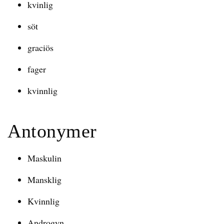
kvinlig
söt
graciös
fager
kvinnlig
Antonymer
Maskulin
Mansklig
Kvinnlig
Androgyn