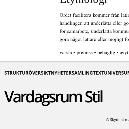
Ordet facilitera kommer från latin
handlingen att underlätta eller g
för samarbete, underlätta kommuni
göra något lättare eller möjligt f
varsla
•
premiss
•
behaglig
•
avyt
STRUKTURÖVERSIKT
NYHETER
SAMLING
TEXTUNIVERSU
Vardagsrum Stil
© Skyddat mat