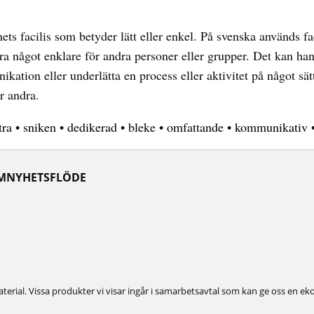
ets facilis som betyder lätt eller enkel. På svenska används fac
öra något enklare för andra personer eller grupper. Det kan ha
kation eller underlätta en process eller aktivitet på något sä
ör andra.
tra
•
sniken
•
dedikerad
•
bleke
•
omfattande
•
kommunikativ
M
NYHETSFLÖDE
erial. Vissa produkter vi visar ingår i samarbetsavtal som kan ge oss en ek