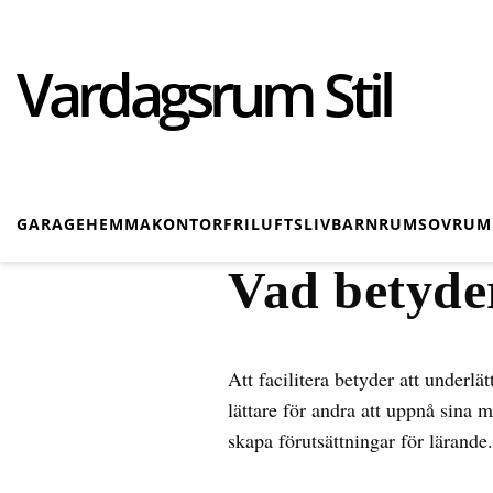
Vardagsrum Stil
GARAGE
HEMMAKONTOR
FRILUFTSLIV
BARNRUM
SOVRUM
Vad betyder
Att facilitera betyder att underlä
lättare för andra att uppnå sina 
skapa förutsättningar för lärande.