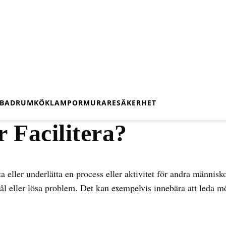
BADRUM
KÖK
LAMPOR
MURARE
SÄKERHET
 Facilitera?
tta eller underlätta en process eller aktivitet för andra männis
mål eller lösa problem. Det kan exempelvis innebära att leda m