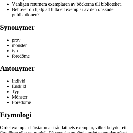
Vänligen returnera exemplaren av böckerna till biblioteket.
Behöver du hjälp att hitta ett exemplar av den önskade
publikationen?
Synonymer
prov
mönster
typ
föredöme
Antonymer
Individ
Enskild
Typ
Mönster
Föredöme
Etymologi
Ordet exemplar härstammar från latinets exemplar, vilket betyder ett
föredöme eller en modell. På svenska används ordet exemplar oftast