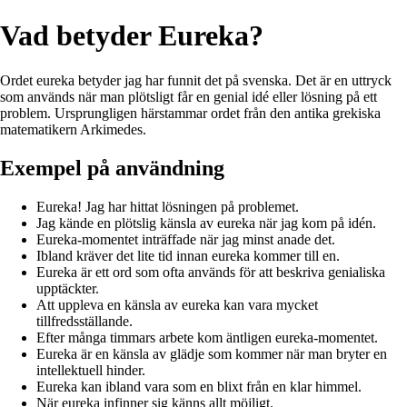
Vad betyder Eureka?
Ordet eureka betyder jag har funnit det på svenska. Det är en uttryck
som används när man plötsligt får en genial idé eller lösning på ett
problem. Ursprungligen härstammar ordet från den antika grekiska
matematikern Arkimedes.
Exempel på användning
Eureka! Jag har hittat lösningen på problemet.
Jag kände en plötslig känsla av eureka när jag kom på idén.
Eureka-momentet inträffade när jag minst anade det.
Ibland kräver det lite tid innan eureka kommer till en.
Eureka är ett ord som ofta används för att beskriva genialiska
upptäckter.
Att uppleva en känsla av eureka kan vara mycket
tillfredsställande.
Efter många timmars arbete kom äntligen eureka-momentet.
Eureka är en känsla av glädje som kommer när man bryter en
intellektuell hinder.
Eureka kan ibland vara som en blixt från en klar himmel.
När eureka infinner sig känns allt möjligt.