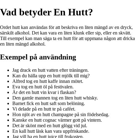
Vad betyder En Hutt?
Ordet hutt kan användas för att beskriva en liten mängd av en dryck,
särskilt alkohol. Det kan vara en liten klunk eller sip, eller en skvätt.
Till exempel kan man säga ta en hutt för att uppmana någon att dricka
en liten mängd alkohol.
Exempel på användning
Jag drack en hutt vatten efter träningen.
Kan du hälla upp en hutt mjölk till mig?
Alfred tog en hutt kaffe innan mötet.
Eva tog en hutt öl på festivalen.
Är det en hutt vin kvar i flaskan?
Den gamle mannen tog en liten hutt whisky.
Barnet fick en hutt saft som belöning.
Vi delade på en hutt te på caféet.
Hon njöt av en hutt champagne på sin födelsedag.
Kanske en hutt cognac värmer gott på vintern.
Det är skönt med en hutt glögg vid jul.
En kall hutt läsk kan vara uppfriskande.
Jag vill ha en hutt juice till frukosten.