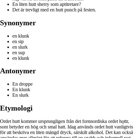
En liten hutt sherry som aptitretare?
Det är trevligt med en hutt punch på festen.
Synonymer
en klunk
en sip
en slurk
en sup
en klunk
Antonymer
En droppe
En klunk
En slurk
Etymologi
Ordet hutt kommer ursprungligen från det fornnordiska ordet hǫttr,
som betyder en hög och smal hatt. Idag används ordet hutt vanligtvis
för att beskriva en liten mängd dryck, särskilt alkohol. Det kan också
användas mer allmänt för att referera till en snabb och informell rast