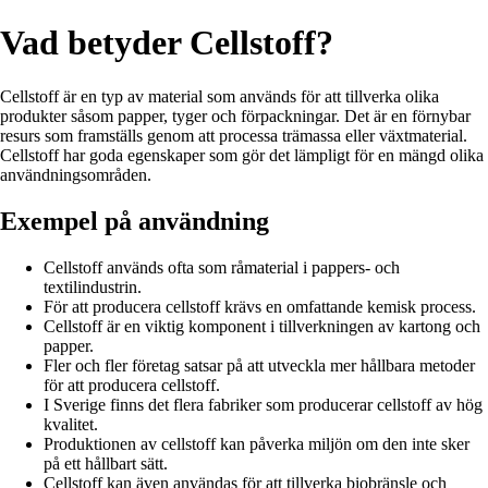
Vad betyder Cellstoff?
Cellstoff är en typ av material som används för att tillverka olika
produkter såsom papper, tyger och förpackningar. Det är en förnybar
resurs som framställs genom att processa trämassa eller växtmaterial.
Cellstoff har goda egenskaper som gör det lämpligt för en mängd olika
användningsområden.
Exempel på användning
Cellstoff används ofta som råmaterial i pappers- och
textilindustrin.
För att producera cellstoff krävs en omfattande kemisk process.
Cellstoff är en viktig komponent i tillverkningen av kartong och
papper.
Fler och fler företag satsar på att utveckla mer hållbara metoder
för att producera cellstoff.
I Sverige finns det flera fabriker som producerar cellstoff av hög
kvalitet.
Produktionen av cellstoff kan påverka miljön om den inte sker
på ett hållbart sätt.
Cellstoff kan även användas för att tillverka biobränsle och