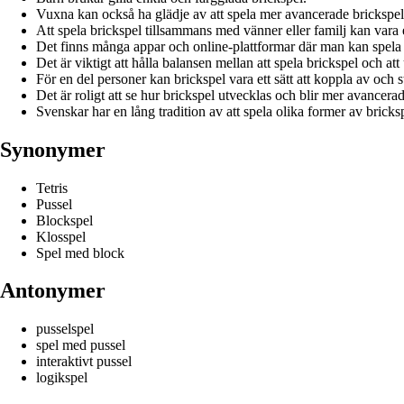
Vuxna kan också ha glädje av att spela mer avancerade brickspel
Att spela brickspel tillsammans med vänner eller familj kan vara en
Det finns många appar och online-plattformar där man kan spela 
Det är viktigt att hålla balansen mellan att spela brickspel och att 
För en del personer kan brickspel vara ett sätt att koppla av och
Det är roligt att se hur brickspel utvecklas och blir mer avancera
Svenskar har en lång tradition av att spela olika former av bricks
Synonymer
Tetris
Pussel
Blockspel
Klosspel
Spel med block
Antonymer
pusselspel
spel med pussel
interaktivt pussel
logikspel