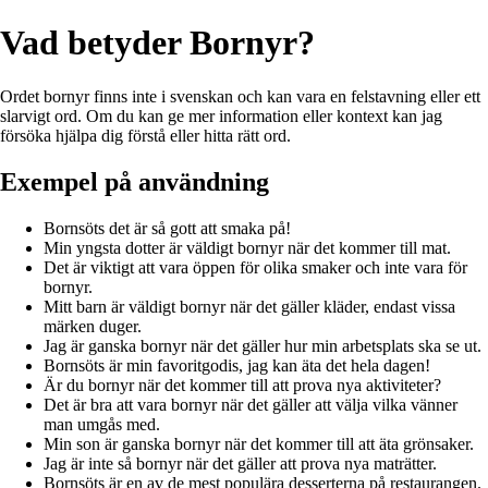
Vad betyder Bornyr?
Ordet bornyr finns inte i svenskan och kan vara en felstavning eller ett
slarvigt ord. Om du kan ge mer information eller kontext kan jag
försöka hjälpa dig förstå eller hitta rätt ord.
Exempel på användning
Bornsöts det är så gott att smaka på!
Min yngsta dotter är väldigt bornyr när det kommer till mat.
Det är viktigt att vara öppen för olika smaker och inte vara för
bornyr.
Mitt barn är väldigt bornyr när det gäller kläder, endast vissa
märken duger.
Jag är ganska bornyr när det gäller hur min arbetsplats ska se ut.
Bornsöts är min favoritgodis, jag kan äta det hela dagen!
Är du bornyr när det kommer till att prova nya aktiviteter?
Det är bra att vara bornyr när det gäller att välja vilka vänner
man umgås med.
Min son är ganska bornyr när det kommer till att äta grönsaker.
Jag är inte så bornyr när det gäller att prova nya maträtter.
Bornsöts är en av de mest populära desserterna på restaurangen.