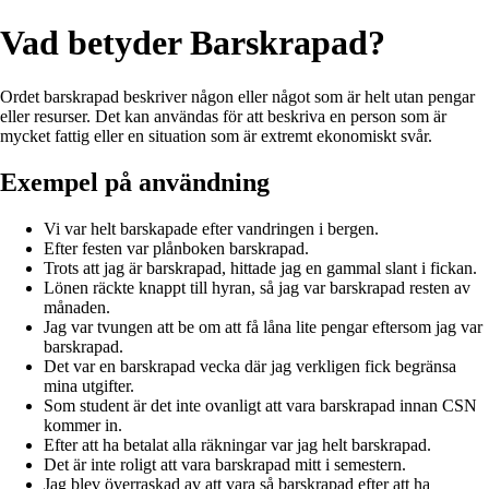
Vad betyder Barskrapad?
Ordet barskrapad beskriver någon eller något som är helt utan pengar
eller resurser. Det kan användas för att beskriva en person som är
mycket fattig eller en situation som är extremt ekonomiskt svår.
Exempel på användning
Vi var helt barskapade efter vandringen i bergen.
Efter festen var plånboken barskrapad.
Trots att jag är barskrapad, hittade jag en gammal slant i fickan.
Lönen räckte knappt till hyran, så jag var barskrapad resten av
månaden.
Jag var tvungen att be om att få låna lite pengar eftersom jag var
barskrapad.
Det var en barskrapad vecka där jag verkligen fick begränsa
mina utgifter.
Som student är det inte ovanligt att vara barskrapad innan CSN
kommer in.
Efter att ha betalat alla räkningar var jag helt barskrapad.
Det är inte roligt att vara barskrapad mitt i semestern.
Jag blev överraskad av att vara så barskrapad efter att ha