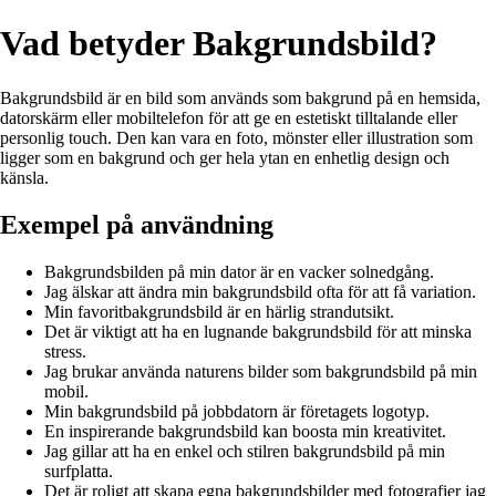
Vad betyder Bakgrundsbild?
Bakgrundsbild är en bild som används som bakgrund på en hemsida,
datorskärm eller mobiltelefon för att ge en estetiskt tilltalande eller
personlig touch. Den kan vara en foto, mönster eller illustration som
ligger som en bakgrund och ger hela ytan en enhetlig design och
känsla.
Exempel på användning
Bakgrundsbilden på min dator är en vacker solnedgång.
Jag älskar att ändra min bakgrundsbild ofta för att få variation.
Min favoritbakgrundsbild är en härlig strandutsikt.
Det är viktigt att ha en lugnande bakgrundsbild för att minska
stress.
Jag brukar använda naturens bilder som bakgrundsbild på min
mobil.
Min bakgrundsbild på jobbdatorn är företagets logotyp.
En inspirerande bakgrundsbild kan boosta min kreativitet.
Jag gillar att ha en enkel och stilren bakgrundsbild på min
surfplatta.
Det är roligt att skapa egna bakgrundsbilder med fotografier jag