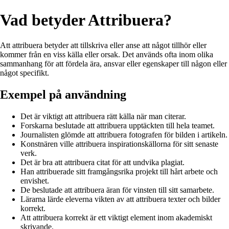
Vad betyder Attribuera?
Att attribuera betyder att tillskriva eller anse att något tillhör eller
kommer från en viss källa eller orsak. Det används ofta inom olika
sammanhang för att fördela ära, ansvar eller egenskaper till någon eller
något specifikt.
Exempel på användning
Det är viktigt att attribuera rätt källa när man citerar.
Forskarna beslutade att attribuera upptäckten till hela teamet.
Journalisten glömde att attribuera fotografen för bilden i artikeln.
Konstnären ville attribuera inspirationskällorna för sitt senaste
verk.
Det är bra att attribuera citat för att undvika plagiat.
Han attribuerade sitt framgångsrika projekt till hårt arbete och
envishet.
De beslutade att attribuera äran för vinsten till sitt samarbete.
Lärarna lärde eleverna vikten av att attribuera texter och bilder
korrekt.
Att attribuera korrekt är ett viktigt element inom akademiskt
skrivande.