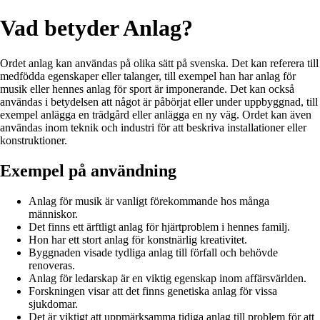
Vad betyder Anlag?
Ordet anlag kan användas på olika sätt på svenska. Det kan referera till
medfödda egenskaper eller talanger, till exempel han har anlag för
musik eller hennes anlag för sport är imponerande. Det kan också
användas i betydelsen att något är påbörjat eller under uppbyggnad, till
exempel anlägga en trädgård eller anlägga en ny väg. Ordet kan även
användas inom teknik och industri för att beskriva installationer eller
konstruktioner.
Exempel på användning
Anlag för musik är vanligt förekommande hos många
människor.
Det finns ett ärftligt anlag för hjärtproblem i hennes familj.
Hon har ett stort anlag för konstnärlig kreativitet.
Byggnaden visade tydliga anlag till förfall och behövde
renoveras.
Anlag för ledarskap är en viktig egenskap inom affärsvärlden.
Forskningen visar att det finns genetiska anlag för vissa
sjukdomar.
Det är viktigt att uppmärksamma tidiga anlag till problem för att