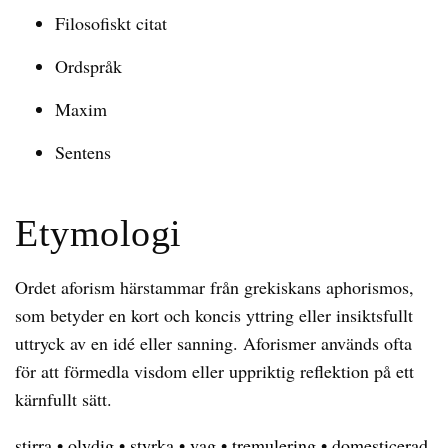
Filosofiskt citat
Ordspråk
Maxim
Sentens
Etymologi
Ordet aforism härstammar från grekiskans aphorismos,
som betyder en kort och koncis yttring eller insiktsfullt
uttryck av en idé eller sanning. Aforismer används ofta
för att förmedla visdom eller uppriktig reflektion på ett
kärnfullt sätt.
stirra
•
olydig
•
styrka
•
vag
•
tremulering
•
domesticerad